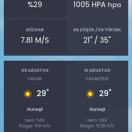
%29
1005 HPA
hpa
RÜZGAR
EN DÜŞÜK / EN YÜKSEK
°
°
7.81 M/S
21
/ 35
09 AĞUSTOS
10 AĞUSTOS
PAZAR
PAZARTESI
°
°
29
29
Güneşli
Güneşli
Nem: %50
Nem: %53
Rüzgar: 9.61 m/s
Rüzgar: 10.39 m/s