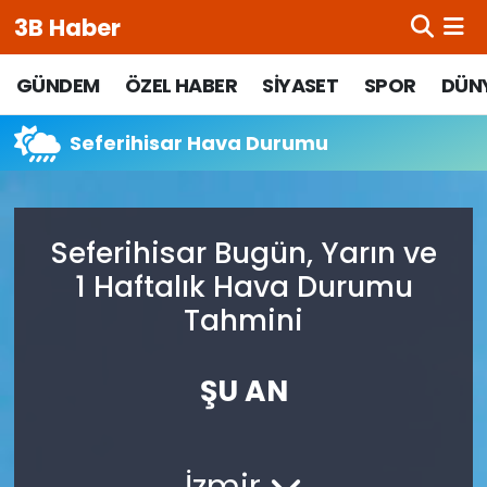
3B Haber
Beypazarı Hava Durumu
GÜNDEM
ÖZEL HABER
SİYASET
SPOR
DÜN
Beypazarı Trafik Yoğunluk Haritası
Seferihisar Hava Durumu
Süper Lig Puan Durumu ve Fikstür
Seferihisar Bugün, Yarın ve
Tüm Manşetler
1 Haftalık Hava Durumu
Son Dakika Haberleri
Tahmini
Haber Arşivi
ŞU AN
İzmir