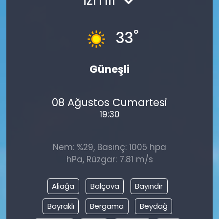
°
33
Güneşli
08 Ağustos Cumartesi
19:30
Nem: %29, Basınç: 1005 hpa
hPa, Rüzgar: 7.81 m/s
Aliağa
Balçova
Bayındır
Bayraklı
Bergama
Beydağ