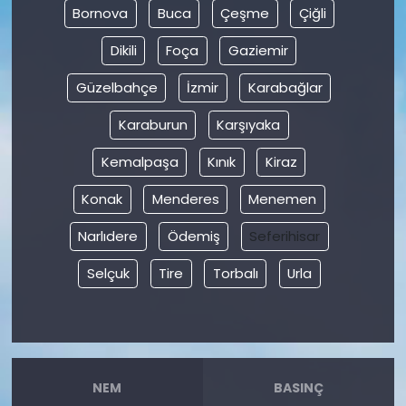
Bornova
Buca
Çeşme
Çiğli
Dikili
Foça
Gaziemir
Güzelbahçe
İzmir
Karabağlar
Karaburun
Karşıyaka
Kemalpaşa
Kınık
Kiraz
Konak
Menderes
Menemen
Narlıdere
Ödemiş
Seferihisar
Selçuk
Tire
Torbalı
Urla
NEM
BASINÇ