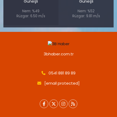
Güneşli
Güneşli
Nem: %49
Nem: %52
Rüzgar: 6.50 m/s
Rüzgar: 9.81 m/s
3bhaber.com.tr
0541 881 89 89
[email protected]