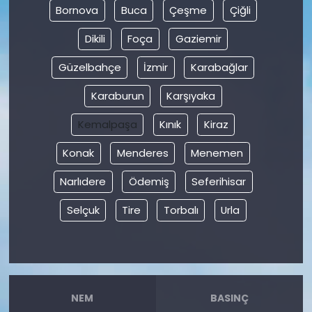
Bornova
Buca
Çeşme
Çiğli
Dikili
Foça
Gaziemir
Güzelbahçe
İzmir
Karabağlar
Karaburun
Karşıyaka
Kemalpaşa
Kınık
Kiraz
Konak
Menderes
Menemen
Narlıdere
Ödemiş
Seferihisar
Selçuk
Tire
Torbalı
Urla
NEM
BASINÇ