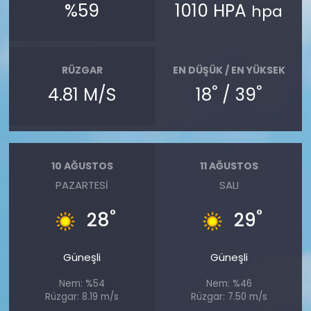
%59
1010 HPA
hpa
RÜZGAR
EN DÜŞÜK / EN YÜKSEK
°
°
4.81 M/S
18
/ 39
10 AĞUSTOS
11 AĞUSTOS
PAZARTESI
SALI
°
°
28
29
Güneşli
Güneşli
Nem: %54
Nem: %46
Rüzgar: 8.19 m/s
Rüzgar: 7.50 m/s