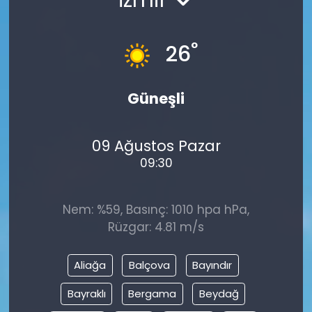
°
26
Güneşli
09 Ağustos Pazar
09:30
Nem: %59, Basınç: 1010 hpa hPa,
Rüzgar: 4.81 m/s
Aliağa
Balçova
Bayındır
Bayraklı
Bergama
Beydağ