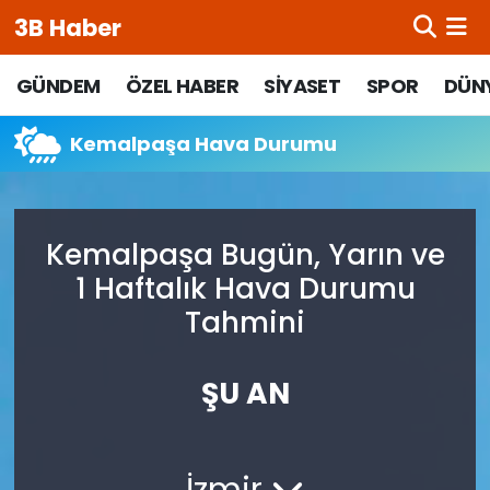
3B Haber
Beypazarı Hava Durumu
GÜNDEM
ÖZEL HABER
SİYASET
SPOR
DÜN
Beypazarı Trafik Yoğunluk Haritası
Kemalpaşa Hava Durumu
Süper Lig Puan Durumu ve Fikstür
Kemalpaşa Bugün, Yarın ve
Tüm Manşetler
1 Haftalık Hava Durumu
Son Dakika Haberleri
Tahmini
Haber Arşivi
ŞU AN
İzmir