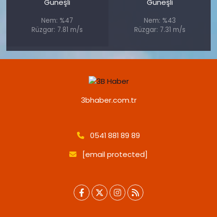
Güneşli
Güneşli
Nem: %47
Nem: %43
Rüzgar: 7.81 m/s
Rüzgar: 7.31 m/s
3bhaber.com.tr
0541 881 89 89
[email protected]