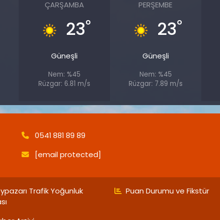
ÇARŞAMBA
PERŞEMBE
°
°
23
23
Güneşli
Güneşli
Nem: %45
Nem: %45
Rüzgar: 6.81 m/s
Rüzgar: 7.89 m/s
0541 881 89 89
[email protected]
ypazarı Trafik Yoğunluk
Puan Durumu ve Fikstür
ası