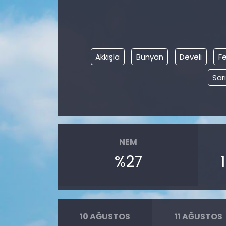
Akkışla
Bünyan
Develi
Fe
Sar
NEM
%27
10 AĞUSTOS
11 AĞUSTOS