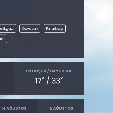
elikgazi
Özvatan
Pınarbaşı
sar
EN DÜŞÜK / EN YÜKSEK
°
°
17
/ 33
14 AĞUSTOS
15 AĞUSTOS