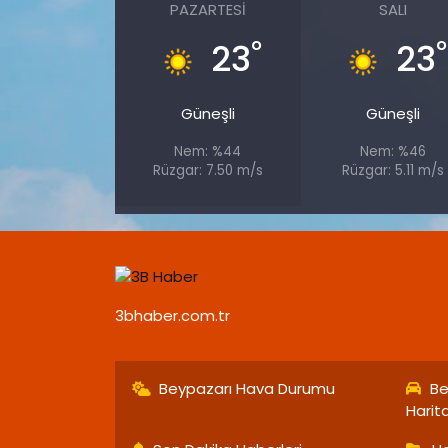
PAZARTESI
SALI
°
°
23
23
Güneşli
Güneşli
Nem: %44
Nem: %46
Rüzgar: 7.50 m/s
Rüzgar: 5.11 m/s
3bhaber.com.tr
Beypazarı Hava Durumu
Be
Harit