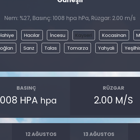
Nem: %27, Basınç: 1008 hpa hPa, Rüzgar: 2.00 m/s
lahiye
Hacılar
İncesu
Kayseri
Kocasinan
M
ıoğlan
Sarız
Talas
Tomarza
Yahyalı
Yeşilhi
BASINÇ
RÜZGAR
1008 HPA
2.00 M/S
hpa
12 AĞUSTOS
13 AĞUSTOS