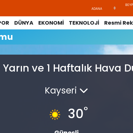
POR
DÜNYA
EKONOMİ
TEKNOLOJİ
Resmi Rek
umu
 Yarın ve 1 Haftalık Hava
Kayseri
°
30
Güneşli