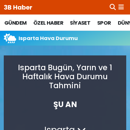
3B Haber
Beypazarı Hava Durumu
GÜNDEM
ÖZEL HABER
SİYASET
SPOR
DÜN
Beypazarı Trafik Yoğunluk Haritası
Isparta Hava Durumu
Süper Lig Puan Durumu ve Fikstür
Isparta Bugün, Yarın ve 1
Tüm Manşetler
Haftalık Hava Durumu
Son Dakika Haberleri
Tahmini
Haber Arşivi
ŞU AN
Isparta