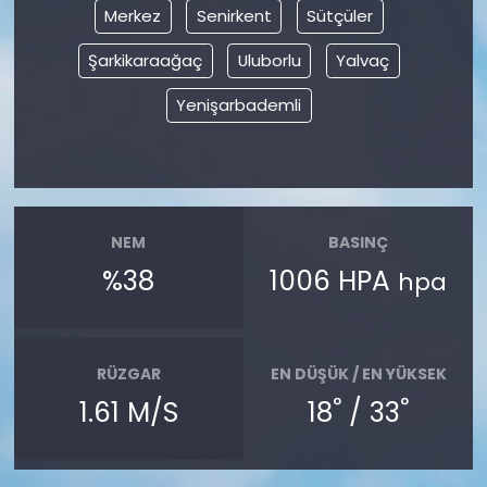
Merkez
Senirkent
Sütçüler
Şarkikaraağaç
Uluborlu
Yalvaç
Yenişarbademli
NEM
BASINÇ
%38
1006 HPA
hpa
RÜZGAR
EN DÜŞÜK / EN YÜKSEK
°
°
1.61 M/S
18
/ 33