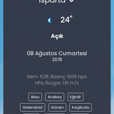
°
24
Açık
08 Ağustos Cumartesi
20:15
Nem: %38, Basınç: 1006 hpa
hPa, Rüzgar: 1.61 m/s
Aksu
Atabey
Eğirdir
Gelendost
Gönen
Keçiborlu