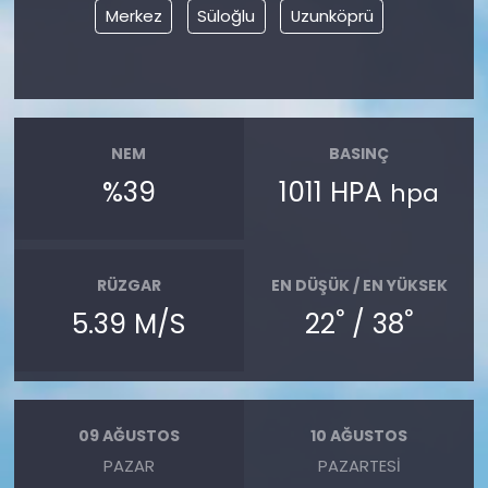
Merkez
Süloğlu
Uzunköprü
NEM
BASINÇ
%39
1011 HPA
hpa
RÜZGAR
EN DÜŞÜK / EN YÜKSEK
°
°
5.39 M/S
22
/ 38
09 AĞUSTOS
10 AĞUSTOS
PAZAR
PAZARTESI