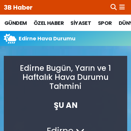
3B Haber
Beypazarı Hava Durumu
GÜNDEM
ÖZEL HABER
SİYASET
SPOR
DÜN
Beypazarı Trafik Yoğunluk Haritası
Edirne Hava Durumu
Süper Lig Puan Durumu ve Fikstür
Edirne Bugün, Yarın ve 1
Tüm Manşetler
Haftalık Hava Durumu
Son Dakika Haberleri
Tahmini
Haber Arşivi
ŞU AN
Edirne