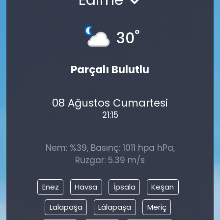
°
30
Parçalı Bulutlu
08 Ağustos Cumartesi
21:15
Nem: %39, Basınç: 1011 hpa hPa,
Rüzgar: 5.39 m/s
Enez
Havsa
İpsala
Keşan
Lalapaşa
Lâlapaşa
Meriç