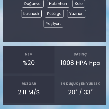
Doğanyol
Hekimhan
Kale
Kuluncak
Pütürge
Yazıhan
Yeşilyurt
NEM
BASINÇ
%20
1008 HPA
hpa
RÜZGAR
EN DÜŞÜK / EN YÜKSEK
°
°
2.11 M/S
20
/ 33