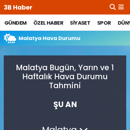
3B Haber
Beypazarı Hava Durumu
GÜNDEM
ÖZEL HABER
SİYASET
SPOR
DÜN
Beypazarı Trafik Yoğunluk Haritası
Malatya Hava Durumu
Süper Lig Puan Durumu ve Fikstür
Malatya Bugün, Yarın ve 1
Tüm Manşetler
Haftalık Hava Durumu
Son Dakika Haberleri
Tahmini
Haber Arşivi
ŞU AN
Malatya