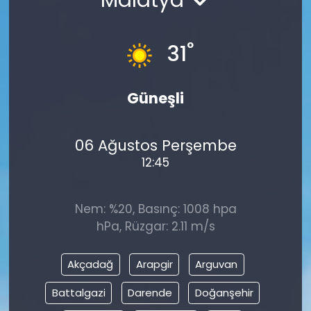
°
31
Güneşli
06 Ağustos Perşembe
12:45
Nem: %20, Basınç: 1008 hpa
hPa, Rüzgar: 2.11 m/s
Akçadağ
Arapgir
Arguvan
Battalgazi
Darende
Doğanşehir