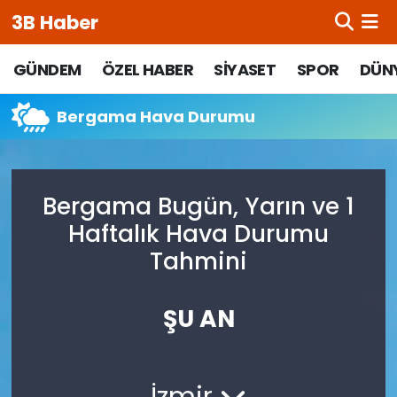
3B Haber
Beypazarı Hava Durumu
GÜNDEM
ÖZEL HABER
SİYASET
SPOR
DÜN
Beypazarı Trafik Yoğunluk Haritası
Bergama Hava Durumu
Süper Lig Puan Durumu ve Fikstür
Bergama Bugün, Yarın ve 1
Tüm Manşetler
Haftalık Hava Durumu
Son Dakika Haberleri
Tahmini
Haber Arşivi
ŞU AN
İzmir