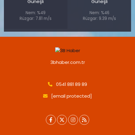
Güneşli
Güneşli
Nem: %49
Nem: %46
Rüzgar: 7.81 m/s
Rüzgar: 9.39 m/s
3bhaber.com.tr
0541 881 89 89
[email protected]