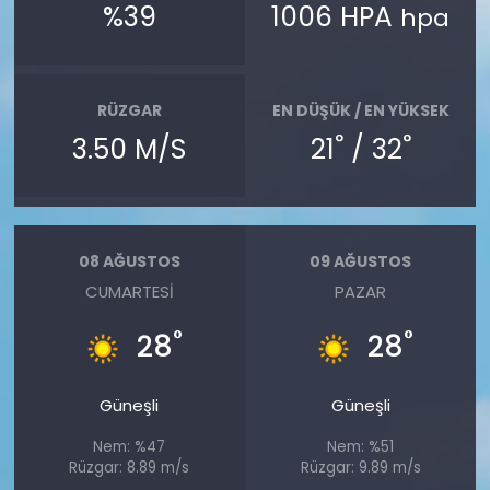
%39
1006 HPA
hpa
RÜZGAR
EN DÜŞÜK / EN YÜKSEK
°
°
3.50 M/S
21
/ 32
08 AĞUSTOS
09 AĞUSTOS
CUMARTESI
PAZAR
°
°
28
28
Güneşli
Güneşli
Nem: %47
Nem: %51
Rüzgar: 8.89 m/s
Rüzgar: 9.89 m/s