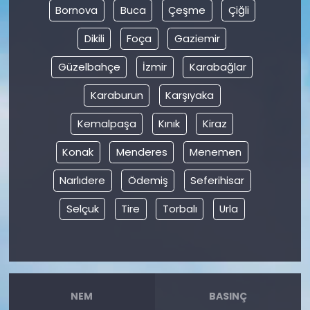
Bornova
Buca
Çeşme
Çiğli
Dikili
Foça
Gaziemir
Güzelbahçe
İzmir
Karabağlar
Karaburun
Karşıyaka
Kemalpaşa
Kınık
Kiraz
Konak
Menderes
Menemen
Narlıdere
Ödemiş
Seferihisar
Selçuk
Tire
Torbalı
Urla
NEM
BASINÇ