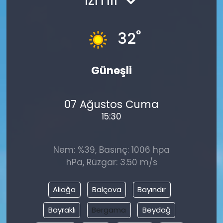
°
32
Güneşli
07 Ağustos Cuma
15:30
Nem: %39, Basınç: 1006 hpa
hPa, Rüzgar: 3.50 m/s
Aliağa
Balçova
Bayındır
Bayraklı
Bergama
Beydağ