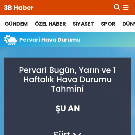
3B Haber
Beypazarı Hava Durumu
GÜNDEM
ÖZEL HABER
SİYASET
SPOR
DÜN
Beypazarı Trafik Yoğunluk Haritası
Pervari Hava Durumu
Süper Lig Puan Durumu ve Fikstür
Pervari Bugün, Yarın ve 1
Tüm Manşetler
Haftalık Hava Durumu
Son Dakika Haberleri
Tahmini
Haber Arşivi
ŞU AN
Siirt