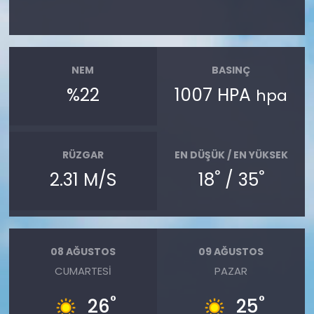
NEM
BASINÇ
%22
1007 HPA
hpa
RÜZGAR
EN DÜŞÜK / EN YÜKSEK
°
°
2.31 M/S
18
/ 35
08 AĞUSTOS
09 AĞUSTOS
CUMARTESI
PAZAR
°
°
26
25