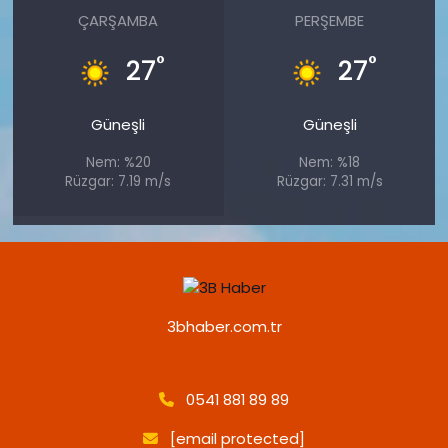
ÇARŞAMBA
PERŞEMBE
°
°
27
27
Güneşli
Güneşli
Nem: %20
Nem: %18
Rüzgar: 7.19 m/s
Rüzgar: 7.31 m/s
3bhaber.com.tr
0541 881 89 89
[email protected]