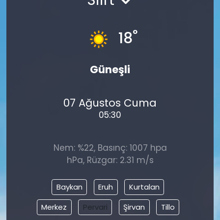
°
18
Güneşli
07 Ağustos Cuma
05:30
Nem: %22, Basınç: 1007 hpa
hPa, Rüzgar: 2.31 m/s
Baykan
Eruh
Kurtalan
Merkez
Pervari
Şirvan
Tillo