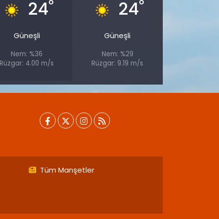
°
°
24
24
Güneşli
Güneşli
Nem: %36
Nem: %29
Rüzgar: 4.00 m/s
Rüzgar: 9.19 m/s
Tüm Manşetler