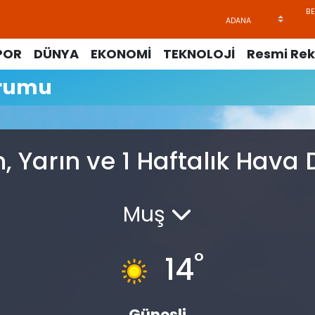
POR
DÜNYA
EKONOMİ
TEKNOLOJİ
Resmi Rek
urumu
, Yarın ve 1 Haftalık Hav
Muş
°
14
Güneşli