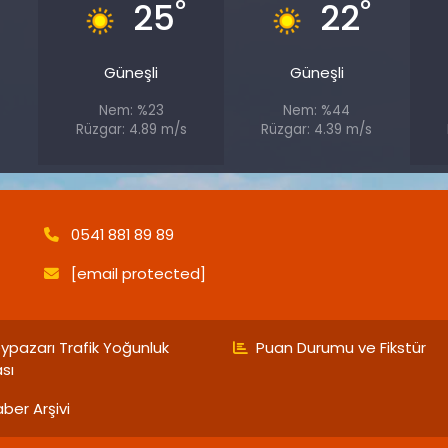
°
°
°
25
22
Güneşli
Güneşli
Nem: %23
Nem: %44
Rüzgar: 4.89 m/s
Rüzgar: 4.39 m/s
0541 881 89 89
[email protected]
ypazarı Trafik Yoğunluk
Puan Durumu ve Fikstür
ası
ber Arşivi