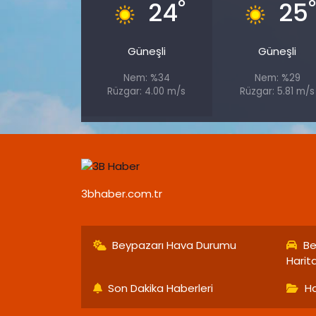
°
24
25
Güneşli
Güneşli
Nem: %34
Nem: %29
Rüzgar: 4.00 m/s
Rüzgar: 5.81 m/s
3bhaber.com.tr
Beypazarı Hava Durumu
Be
Harit
Son Dakika Haberleri
Ha