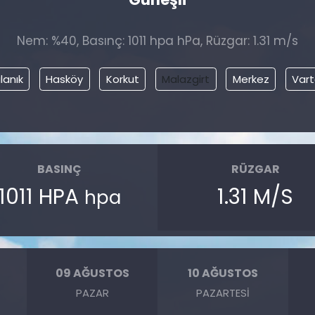
Nem: %40, Basınç: 1011 hpa hPa, Rüzgar: 1.31 m/s
lanık
Hasköy
Korkut
Malazgirt
Merkez
Var
BASINÇ
RÜZGAR
1011 HPA
1.31 M/S
hpa
09 AĞUSTOS
10 AĞUSTOS
PAZAR
PAZARTESI