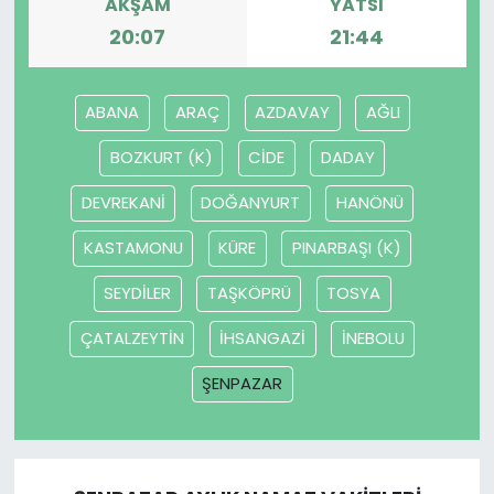
AKŞAM
YATSI
20:07
21:44
ABANA
ARAÇ
AZDAVAY
AĞLI
BOZKURT (K)
CİDE
DADAY
DEVREKANİ
DOĞANYURT
HANÖNÜ
KASTAMONU
KÜRE
PINARBAŞI (K)
SEYDİLER
TAŞKÖPRÜ
TOSYA
ÇATALZEYTİN
İHSANGAZİ
İNEBOLU
ŞENPAZAR