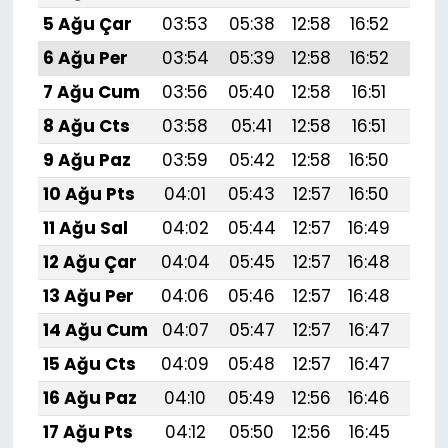
5 Ağu Çar
03:53
05:38
12:58
16:52
20:
6 Ağu Per
03:54
05:39
12:58
16:52
20:
7 Ağu Cum
03:56
05:40
12:58
16:51
20:
8 Ağu Cts
03:58
05:41
12:58
16:51
20:
9 Ağu Paz
03:59
05:42
12:58
16:50
20:
10 Ağu Pts
04:01
05:43
12:57
16:50
20:
11 Ağu Sal
04:02
05:44
12:57
16:49
20:
12 Ağu Çar
04:04
05:45
12:57
16:48
19:
13 Ağu Per
04:06
05:46
12:57
16:48
19:
14 Ağu Cum
04:07
05:47
12:57
16:47
19:
15 Ağu Cts
04:09
05:48
12:57
16:47
19:
16 Ağu Paz
04:10
05:49
12:56
16:46
19:
17 Ağu Pts
04:12
05:50
12:56
16:45
19: