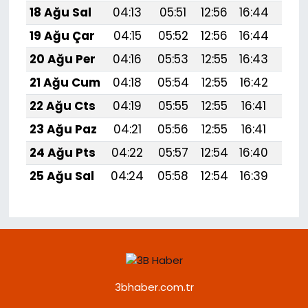
18 Ağu Sal
04:13
05:51
12:56
16:44
19:5
19 Ağu Çar
04:15
05:52
12:56
16:44
19:
20 Ağu Per
04:16
05:53
12:55
16:43
19:
21 Ağu Cum
04:18
05:54
12:55
16:42
19:
22 Ağu Cts
04:19
05:55
12:55
16:41
19:
23 Ağu Paz
04:21
05:56
12:55
16:41
19:
24 Ağu Pts
04:22
05:57
12:54
16:40
19:
25 Ağu Sal
04:24
05:58
12:54
16:39
19:
3bhaber.com.tr