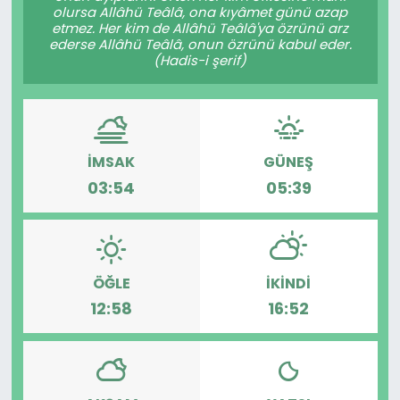
olursa Allâhü Teâlâ, ona kıyâmet günü azap
etmez. Her kim de Allâhü Teâlâ'ya özrünü arz
ederse Allâhü Teâlâ, onun özrünü kabul eder.
(Hadis-i şerif)
İMSAK
GÜNEŞ
03:54
05:39
ÖĞLE
İKINDI
12:58
16:52