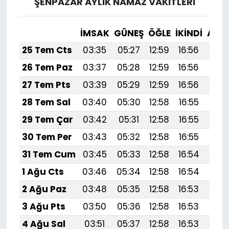
ŞENPAZAR AYLIK NAMAZ VAKITLERI
İMSAK
GÜNEŞ
ÖĞLE
İKINDI
AKŞ
25 Tem Cts
03:35
05:27
12:59
16:56
20:
26 Tem Paz
03:37
05:28
12:59
16:56
20:
27 Tem Pts
03:39
05:29
12:59
16:56
20:
28 Tem Sal
03:40
05:30
12:58
16:55
20:
29 Tem Çar
03:42
05:31
12:58
16:55
20:
30 Tem Per
03:43
05:32
12:58
16:55
20:
31 Tem Cum
03:45
05:33
12:58
16:54
20:
1 Ağu Cts
03:46
05:34
12:58
16:54
20:
2 Ağu Paz
03:48
05:35
12:58
16:53
20:
3 Ağu Pts
03:50
05:36
12:58
16:53
20:1
4 Ağu Sal
03:51
05:37
12:58
16:53
20: