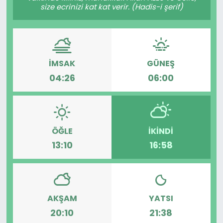
size ecrinizi kat kat verir. (Hadis-i şerif)
İMSAK
GÜNEŞ
04:26
06:00
ÖĞLE
İKINDI
13:10
16:58
AKŞAM
YATSI
20:10
21:38