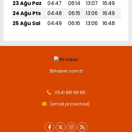
23 Ağu Paz
04:47
06:14
13:07
16:49
19:
24 Ağu Pts
04:48
06:15
13:06
16:49
19:
25 Ağu Sal
04:49
06:16
13:06
16:48
19:
3bhaber.com.tr
0541 881 89 89
[email protected]