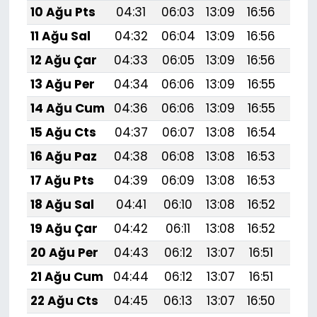
10 Ağu Pts
04:31
06:03
13:09
16:56
20:
11 Ağu Sal
04:32
06:04
13:09
16:56
20:
12 Ağu Çar
04:33
06:05
13:09
16:56
20:
13 Ağu Per
04:34
06:06
13:09
16:55
20:
14 Ağu Cum
04:36
06:06
13:09
16:55
20:
15 Ağu Cts
04:37
06:07
13:08
16:54
20:
16 Ağu Paz
04:38
06:08
13:08
16:53
19:
17 Ağu Pts
04:39
06:09
13:08
16:53
19:
18 Ağu Sal
04:41
06:10
13:08
16:52
19:
19 Ağu Çar
04:42
06:11
13:08
16:52
19:
20 Ağu Per
04:43
06:12
13:07
16:51
19:
21 Ağu Cum
04:44
06:12
13:07
16:51
19:
22 Ağu Cts
04:45
06:13
13:07
16:50
19:5