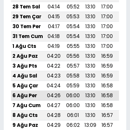
28 Tem Sal
04:14
05:52
13:10
17:00
20:
29 Tem Çar
04:15
05:53
13:10
17:00
20:
30 Tem Per
04:17
05:54
13:10
17:00
20:
31 Tem Cum
04:18
05:54
13:10
17:00
20:
1 Ağu Cts
04:19
05:55
13:10
17:00
20:
2 Ağu Paz
04:20
05:56
13:10
16:59
20:
3 Ağu Pts
04:22
05:57
13:10
16:59
20:
4 Ağu Sal
04:23
05:58
13:10
16:59
20:
5 Ağu Çar
04:24
05:59
13:10
16:58
20:1
6 Ağu Per
04:26
06:00
13:10
16:58
20:
7 Ağu Cum
04:27
06:00
13:10
16:58
20:
8 Ağu Cts
04:28
06:01
13:10
16:57
20:
9 Ağu Paz
04:29
06:02
13:09
16:57
20: