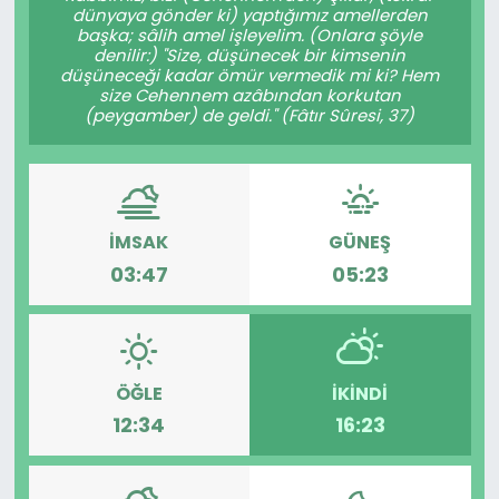
dünyaya gönder ki) yaptığımız amellerden
başka; sâlih amel işleyelim. (Onlara şöyle
denilir:) "Size, düşünecek bir kimsenin
düşüneceği kadar ömür vermedik mi ki? Hem
size Cehennem azâbından korkutan
(peygamber) de geldi." (Fâtır Sûresi, 37)
İMSAK
GÜNEŞ
03:47
05:23
ÖĞLE
İKINDI
12:34
16:23