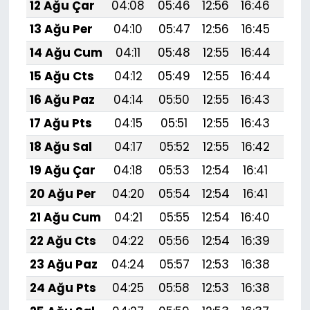
12 Ağu Çar
04:08
05:46
12:56
16:46
19:
13 Ağu Per
04:10
05:47
12:56
16:45
19:
14 Ağu Cum
04:11
05:48
12:55
16:44
19:
15 Ağu Cts
04:12
05:49
12:55
16:44
19:
16 Ağu Paz
04:14
05:50
12:55
16:43
19:
17 Ağu Pts
04:15
05:51
12:55
16:43
19:
18 Ağu Sal
04:17
05:52
12:55
16:42
19:
19 Ağu Çar
04:18
05:53
12:54
16:41
19:
20 Ağu Per
04:20
05:54
12:54
16:41
19:
21 Ağu Cum
04:21
05:55
12:54
16:40
19:
22 Ağu Cts
04:22
05:56
12:54
16:39
19:
23 Ağu Paz
04:24
05:57
12:53
16:38
19:
24 Ağu Pts
04:25
05:58
12:53
16:38
19: