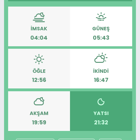
İMSAK
GÜNEŞ
04:04
05:43
ÖĞLE
İKINDI
12:56
16:47
AKŞAM
YATSI
19:59
21:32