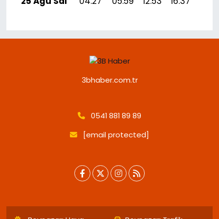
25 Ağu Sal
04:27
05:59
12:53
16:37
19:
3bhaber.com.tr
0541 881 89 89
[email protected]