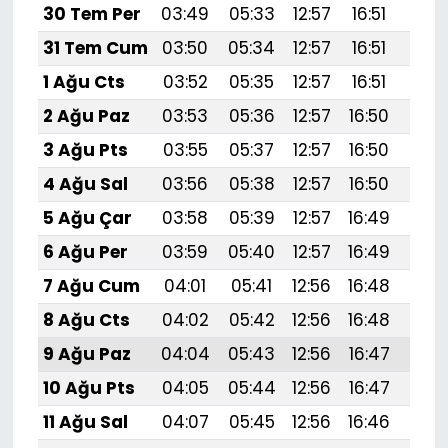
30 Tem Per
03:49
05:33
12:57
16:51
20:1
31 Tem Cum
03:50
05:34
12:57
16:51
20:
1 Ağu Cts
03:52
05:35
12:57
16:51
20:
2 Ağu Paz
03:53
05:36
12:57
16:50
20:
3 Ağu Pts
03:55
05:37
12:57
16:50
20:
4 Ağu Sal
03:56
05:38
12:57
16:50
20:
5 Ağu Çar
03:58
05:39
12:57
16:49
20:
6 Ağu Per
03:59
05:40
12:57
16:49
20:
7 Ağu Cum
04:01
05:41
12:56
16:48
20:
8 Ağu Cts
04:02
05:42
12:56
16:48
20:
9 Ağu Paz
04:04
05:43
12:56
16:47
19:
10 Ağu Pts
04:05
05:44
12:56
16:47
19:
11 Ağu Sal
04:07
05:45
12:56
16:46
19: