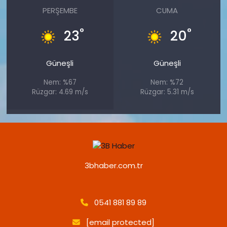
PERŞEMBE
CUMA
°
°
23
20
Güneşli
Güneşli
Nem: %67
Nem: %72
Rüzgar: 4.69 m/s
Rüzgar: 5.31 m/s
3bhaber.com.tr
0541 881 89 89
[email protected]