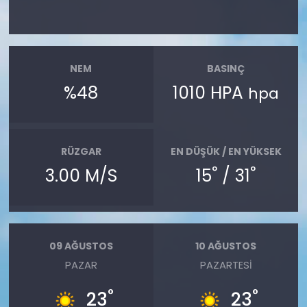
NEM
BASINÇ
%48
1010 HPA
hpa
RÜZGAR
EN DÜŞÜK / EN YÜKSEK
°
°
3.00 M/S
15
/ 31
09 AĞUSTOS
10 AĞUSTOS
PAZAR
PAZARTESI
°
°
23
23