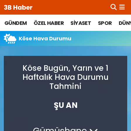
3B Haber
Beypazarı Hava Durumu
GÜNDEM
ÖZEL HABER
SİYASET
SPOR
DÜN
Beypazarı Trafik Yoğunluk Haritası
Köse Hava Durumu
Süper Lig Puan Durumu ve Fikstür
Köse Bugün, Yarın ve 1
Tüm Manşetler
Haftalık Hava Durumu
Son Dakika Haberleri
Tahmini
Haber Arşivi
ŞU AN
Gümüşhane