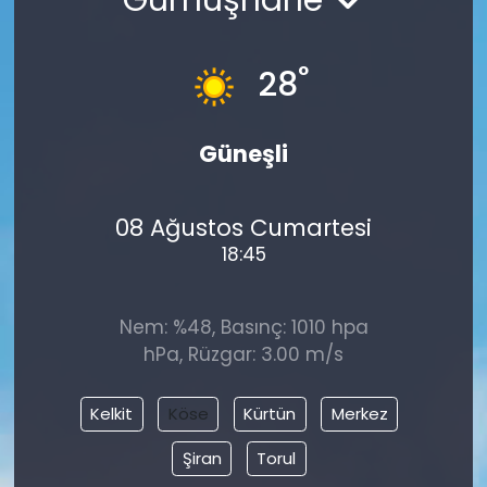
°
28
Güneşli
08 Ağustos Cumartesi
18:45
Nem: %48, Basınç: 1010 hpa
hPa, Rüzgar: 3.00 m/s
Kelkit
Köse
Kürtün
Merkez
Şiran
Torul