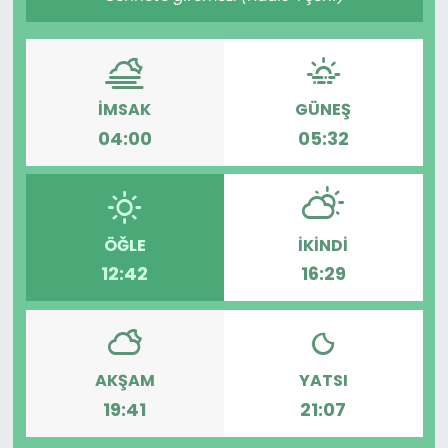
İMSAK
GÜNEŞ
04:00
05:32
ÖĞLE
İKINDI
12:42
16:29
AKŞAM
YATSI
19:41
21:07