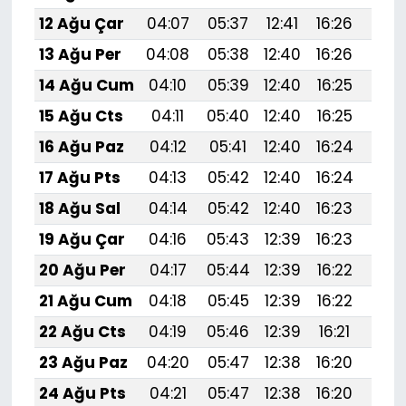
12 Ağu Çar
04:07
05:37
12:41
16:26
19:
13 Ağu Per
04:08
05:38
12:40
16:26
19:
14 Ağu Cum
04:10
05:39
12:40
16:25
19:
15 Ağu Cts
04:11
05:40
12:40
16:25
19:
16 Ağu Paz
04:12
05:41
12:40
16:24
19:
17 Ağu Pts
04:13
05:42
12:40
16:24
19:
18 Ağu Sal
04:14
05:42
12:40
16:23
19:
19 Ağu Çar
04:16
05:43
12:39
16:23
19:
20 Ağu Per
04:17
05:44
12:39
16:22
19:
21 Ağu Cum
04:18
05:45
12:39
16:22
19:
22 Ağu Cts
04:19
05:46
12:39
16:21
19:2
23 Ağu Paz
04:20
05:47
12:38
16:20
19:
24 Ağu Pts
04:21
05:47
12:38
16:20
19:1