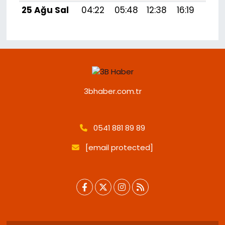
25 Ağu Sal
04:22
05:48
12:38
16:19
19:1
3bhaber.com.tr
0541 881 89 89
[email protected]