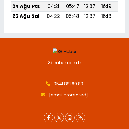
24 Ağu Pts
04:21
05:47
12:37
16:19
19:1
25 Ağu Sal
04:22
05:48
12:37
16:18
19:1
3bhaber.com.tr
0541 881 89 89
[email protected]