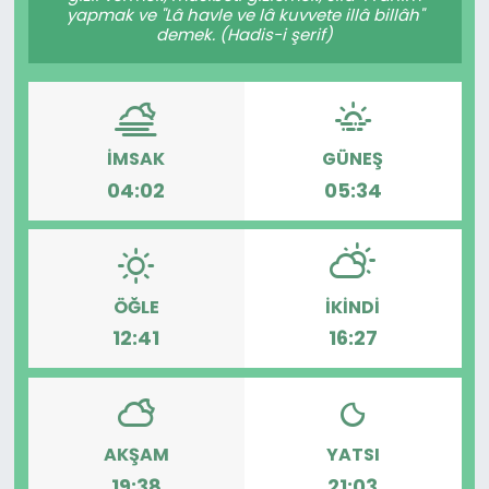
yapmak ve "Lâ havle ve lâ kuvvete illâ billâh"
demek. (Hadis-i şerif)
İMSAK
GÜNEŞ
04:02
05:34
ÖĞLE
İKINDI
12:41
16:27
AKŞAM
YATSI
19:38
21:03