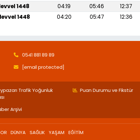
levvel 1448
04:19
05:46
12:37
levvel 1448
04:20
05:47
12:36
0541 881 89 89
[email protected]
ypazarı Trafik Yoğunluk
Puan Durumu ve Fikstür
ası
ber Arşivi
POR
DÜNYA
SAĞLIK
YAŞAM
EĞİTİM