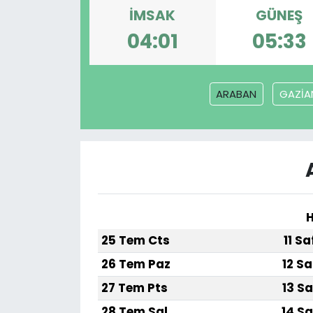
İMSAK
GÜNEŞ
04:01
05:33
ARABAN
GAZİA
H
25 Tem Cts
11 S
26 Tem Paz
12 Sa
27 Tem Pts
13 Sa
28 Tem Sal
14 Sa