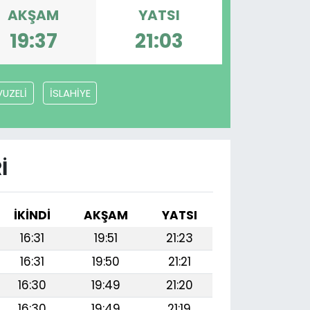
AKŞAM
YATSI
19:37
21:03
UZELİ
İSLAHİYE
I
İKINDI
AKŞAM
YATSI
16:31
19:51
21:23
16:31
19:50
21:21
16:30
19:49
21:20
16:30
19:49
21:19