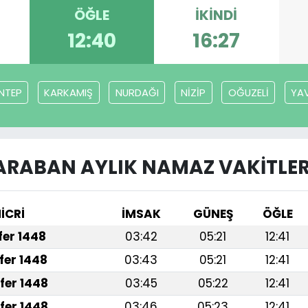
ÖĞLE
İKINDI
12:40
16:27
NTEP
KARKAMIŞ
NURDAĞI
NİZİP
OĞUZELİ
YAV
ARABAN AYLIK NAMAZ VAKITLER
İCRİ
İMSAK
GÜNEŞ
ÖĞLE
afer 1448
03:42
05:21
12:41
fer 1448
03:43
05:21
12:41
fer 1448
03:45
05:22
12:41
fer 1448
03:46
05:23
12:41