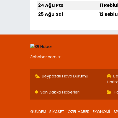
24 Ağu Pts
11 Rebiu
25 Ağu Sal
12 Rebiu
3bhaber.com.tr
Beypazarı Hava Durumu
Be
Harit
Son Dakika Haberleri
Ha
GÜNDEM
SİYASET
ÖZEL HABER
EKONOMİ
S