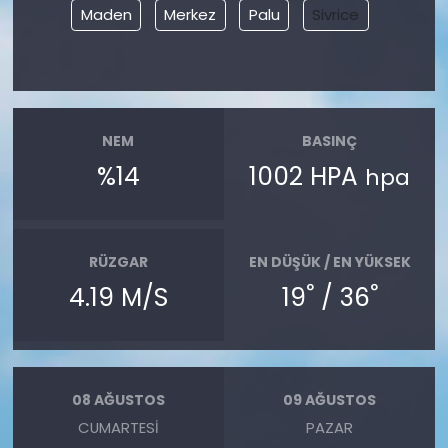
Maden
Merkez
Palu
Sivrice
NEM
BASINÇ
%14
1002 HPA
hpa
RÜZGAR
EN DÜŞÜK / EN YÜKSEK
°
°
4.19 M/S
19
/ 36
08 AĞUSTOS
09 AĞUSTOS
CUMARTESI
PAZAR