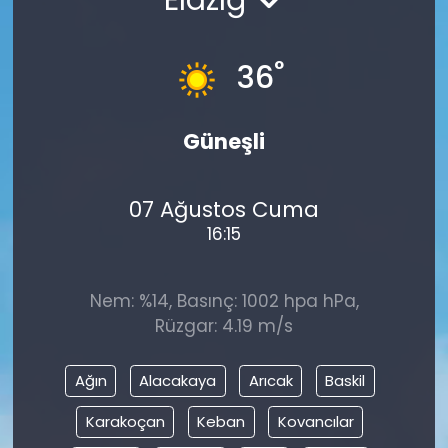
°
36
Güneşli
07 Ağustos Cuma
16:15
Nem: %14, Basınç: 1002 hpa hPa,
Rüzgar: 4.19 m/s
Ağın
Alacakaya
Arıcak
Baskil
Karakoçan
Keban
Kovancılar