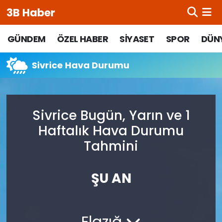
3B Haber
Beypazarı Hava Durumu
GÜNDEM
ÖZEL HABER
SİYASET
SPOR
DÜN
Beypazarı Trafik Yoğunluk Haritası
Sivrice Hava Durumu
Süper Lig Puan Durumu ve Fikstür
Sivrice Bugün, Yarın ve 1
Tüm Manşetler
Haftalık Hava Durumu
Son Dakika Haberleri
Tahmini
Haber Arşivi
ŞU AN
Elazığ