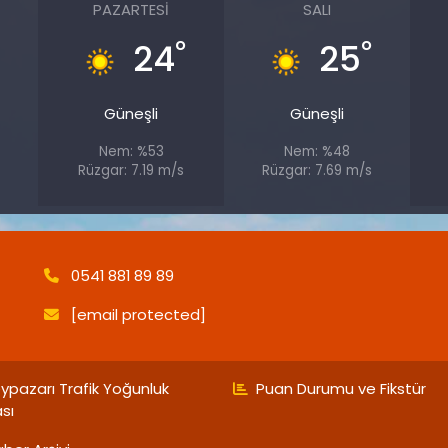
PAZARTESI
SALI
°
°
24
25
Güneşli
Güneşli
Nem: %53
Nem: %48
Rüzgar: 7.19 m/s
Rüzgar: 7.69 m/s
0541 881 89 89
[email protected]
ypazarı Trafik Yoğunluk
Puan Durumu ve Fikstür
ası