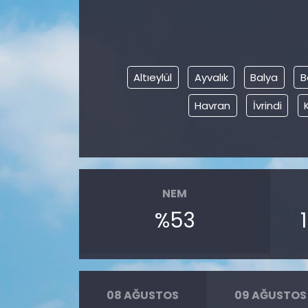
Altıeylül
Ayvalık
Balya
B
Havran
İvrindi
NEM
%53
08 AĞUSTOS
09 AĞUSTOS