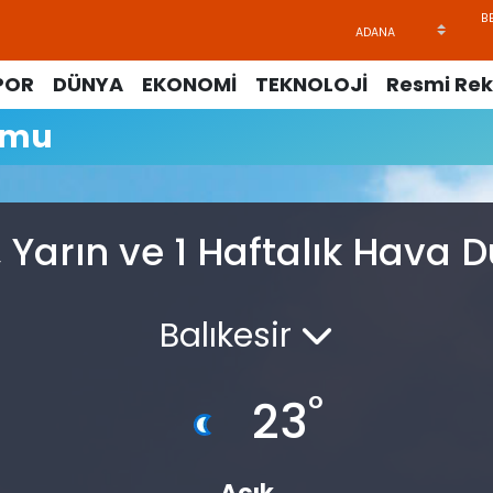
POR
DÜNYA
EKONOMİ
TEKNOLOJİ
Resmi Rek
umu
, Yarın ve 1 Haftalık Hava
Balıkesir
°
23
Açık