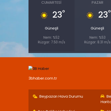
CUMARTESI
PAZAR
°
°
23
23
Güneşli
Güneşli
Nem: %52
Nem: %53
Rüzgar: 7.50 m/s
Rüzgar: 8.31 m/s
3bhaber.com.tr
Beypazarı Hava Durumu
Be
Harit