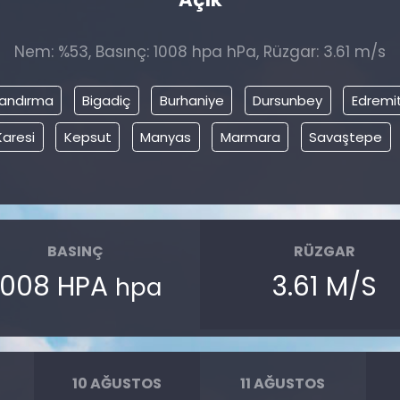
Nem: %53, Basınç: 1008 hpa hPa, Rüzgar: 3.61 m/s
andırma
Bigadiç
Burhaniye
Dursunbey
Edremi
Karesi
Kepsut
Manyas
Marmara
Savaştepe
BASINÇ
RÜZGAR
1008 HPA
3.61 M/S
hpa
10 AĞUSTOS
11 AĞUSTOS