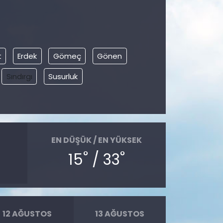
t
Erdek
Gömeç
Gönen
Sındırgı
Susurluk
EN DÜŞÜK / EN YÜKSEK
°
°
15
/ 33
12 AĞUSTOS
13 AĞUSTOS