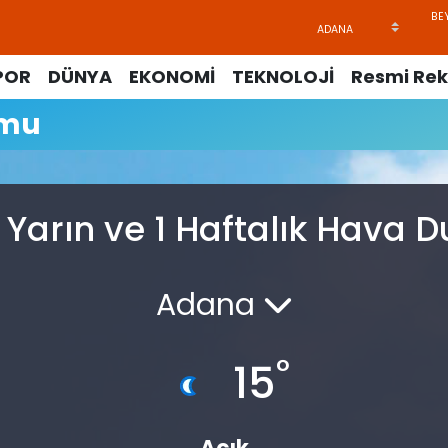
POR
DÜNYA
EKONOMİ
TEKNOLOJİ
Resmi Rek
umu
 Yarın ve 1 Haftalık Hava
Adana
°
15
Açık