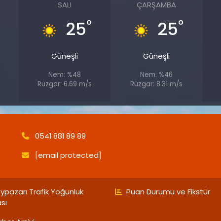
SALI
ÇARŞAMBA
°
°
°
25
25
Güneşli
Güneşli
Nem: %48
Nem: %46
Rüzgar: 6.69 m/s
Rüzgar: 8.31 m/s
0541 881 89 89
[email protected]
ypazarı Trafik Yoğunluk
Puan Durumu ve Fikstür
ası