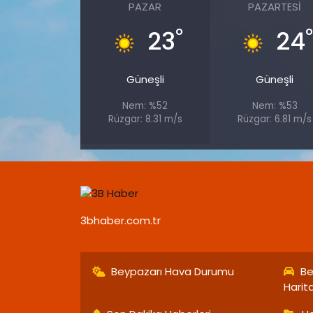
PAZAR
PAZARTESI
°
23
24
Güneşli
Güneşli
Nem: %52
Nem: %53
Rüzgar: 8.31 m/s
Rüzgar: 6.81 m/s
3bhaber.com.tr
Beypazarı Hava Durumu
Be
Harit