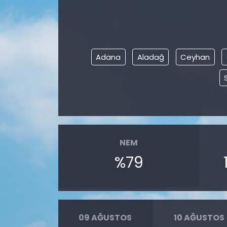
Adana
Aladağ
Ceyhan
NEM
%79
09 AĞUSTOS
10 AĞUSTOS