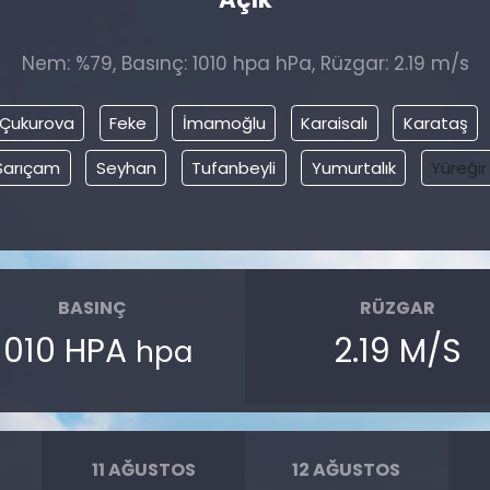
Nem: %79, Basınç: 1010 hpa hPa, Rüzgar: 2.19 m/s
Çukurova
Feke
İmamoğlu
Karaisalı
Karataş
Sarıçam
Seyhan
Tufanbeyli
Yumurtalık
Yüreğir
BASINÇ
RÜZGAR
1010 HPA
2.19 M/S
hpa
11 AĞUSTOS
12 AĞUSTOS