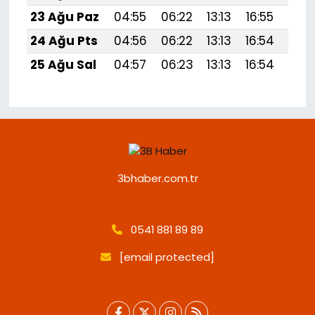
23 Ağu Paz
04:55
06:22
13:13
16:55
19:
24 Ağu Pts
04:56
06:22
13:13
16:54
19:
25 Ağu Sal
04:57
06:23
13:13
16:54
19:
3bhaber.com.tr
0541 881 89 89
[email protected]