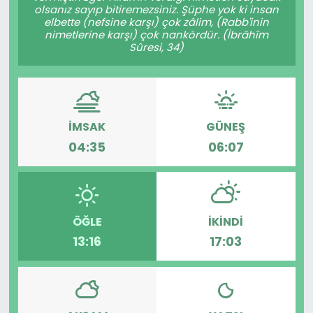
olsanız sayıp bitiremezsiniz. Şüphe yok ki insan
elbette (nefsine karşı) çok zâlim, (Rabb'inin
nimetlerine karşı) çok nankördür. (İbrâhîm
Sûresi, 34)
İMSAK
GÜNEŞ
04:35
06:07
ÖĞLE
İKINDI
13:16
17:03