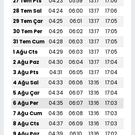
27 Tem Pts
04:23
05:59
13:17
17:06
20:
28 Tem Sal
04:24
06:00
13:17
17:06
20:
29 Tem Çar
04:25
06:01
13:17
17:05
20:
30 Tem Per
04:26
06:02
13:17
17:05
20:
31 Tem Cum
04:28
06:03
13:17
17:05
20:
1 Ağu Cts
04:29
06:03
13:17
17:05
20:
2 Ağu Paz
04:30
06:04
13:17
17:04
20:
3 Ağu Pts
04:31
06:05
13:17
17:04
20:
4 Ağu Sal
04:33
06:06
13:16
17:04
20:
5 Ağu Çar
04:34
06:07
13:16
17:04
20:
6 Ağu Per
04:35
06:07
13:16
17:03
20:
7 Ağu Cum
04:36
06:08
13:16
17:03
20:
8 Ağu Cts
04:37
06:09
13:16
17:03
20:
9 Ağu Paz
04:39
06:10
13:16
17:02
20: