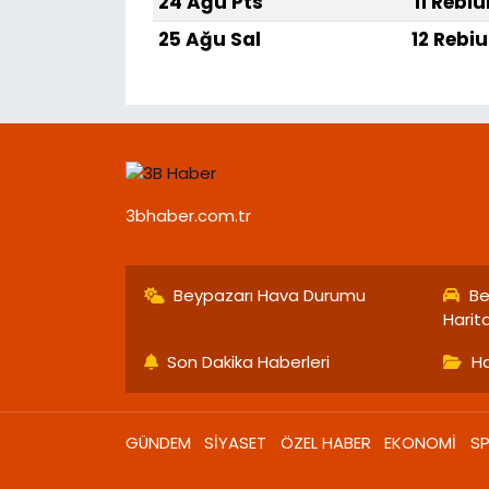
24 Ağu Pts
11 Rebiu
25 Ağu Sal
12 Rebiu
3bhaber.com.tr
Beypazarı Hava Durumu
Be
Harit
Son Dakika Haberleri
Ha
GÜNDEM
SİYASET
ÖZEL HABER
EKONOMİ
S