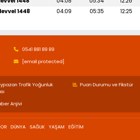
levvel 1448
04:08
05:34
12:26
levvel 1448
04:09
05:35
12:25
0541 881 89 89
[email protected]
ypazarı Trafik Yoğunluk
Puan Durumu ve Fikstür
ası
ber Arşivi
POR
DÜNYA
SAĞLIK
YAŞAM
EĞİTİM