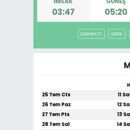
İMSAK
GÜNEŞ
03:47
05:20
DARGECİT
DERİK
M
H
25 Tem Cts
11 S
26 Tem Paz
12 Sa
27 Tem Pts
13 Sa
28 Tem Sal
14 Sa