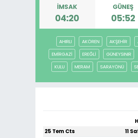
İMSAK
GÜNEŞ
04:20
05:52
AHIRLI
AKÖREN
AKŞEHİR
EMİRGAZİ
EREĞLİ
GÜNEYSINIR
KULU
MERAM
SARAYÖNÜ
S
H
25 Tem Cts
11 S