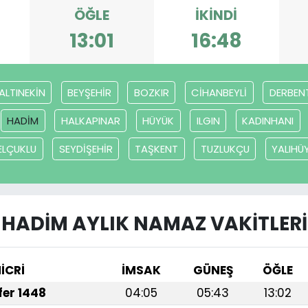
ÖĞLE
İKINDI
13:01
16:48
ALTINEKİN
BEYŞEHİR
BOZKIR
CİHANBEYLİ
DERBEN
HADİM
HALKAPINAR
HÜYÜK
ILGIN
KADINHANI
ELÇUKLU
SEYDİŞEHİR
TAŞKENT
TUZLUKÇU
YALIHÜ
HADİM AYLIK NAMAZ VAKITLERI
İCRİ
İMSAK
GÜNEŞ
ÖĞLE
afer 1448
04:05
05:43
13:02