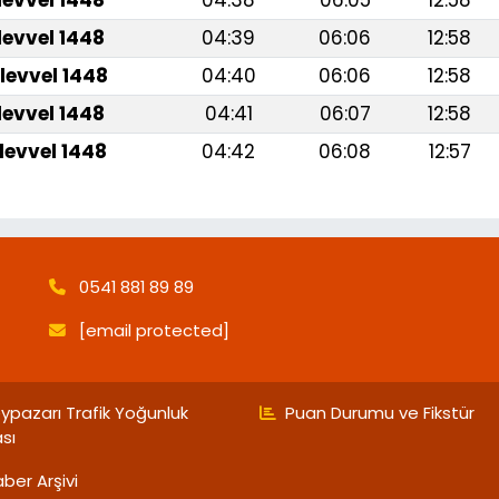
levvel 1448
04:38
06:05
12:58
levvel 1448
04:39
06:06
12:58
levvel 1448
04:40
06:06
12:58
levvel 1448
04:41
06:07
12:58
levvel 1448
04:42
06:08
12:57
0541 881 89 89
[email protected]
ypazarı Trafik Yoğunluk
Puan Durumu ve Fikstür
ası
ber Arşivi