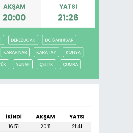
AKŞAM
YATSI
20:00
21:26
T
DEREBUCAK
DOĞANHİSAR
KARAPINAR
KARATAY
KONYA
YÜK
YUNAK
ÇELTİK
ÇUMRA
İKINDI
AKŞAM
YATSI
16:51
20:11
21:41