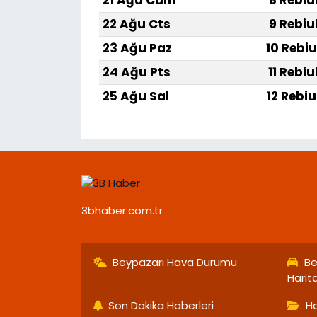
21 Ağu Cum
8 Rebiu
22 Ağu Cts
9 Rebiu
23 Ağu Paz
10 Rebiu
24 Ağu Pts
11 Rebiu
25 Ağu Sal
12 Rebiu
3bhaber.com.tr
Beypazarı Hava Durumu
Be
Harit
Son Dakika Haberleri
Ha