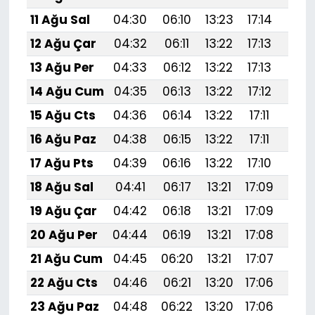
11 Ağu Sal
04:30
06:10
13:23
17:14
20:
12 Ağu Çar
04:32
06:11
13:22
17:13
20:
13 Ağu Per
04:33
06:12
13:22
17:13
20:
14 Ağu Cum
04:35
06:13
13:22
17:12
20:
15 Ağu Cts
04:36
06:14
13:22
17:11
20:
16 Ağu Paz
04:38
06:15
13:22
17:11
20:
17 Ağu Pts
04:39
06:16
13:22
17:10
20:
18 Ağu Sal
04:41
06:17
13:21
17:09
20:
19 Ağu Çar
04:42
06:18
13:21
17:09
20:
20 Ağu Per
04:44
06:19
13:21
17:08
20:
21 Ağu Cum
04:45
06:20
13:21
17:07
20:1
22 Ağu Cts
04:46
06:21
13:20
17:06
20:
23 Ağu Paz
04:48
06:22
13:20
17:06
20: