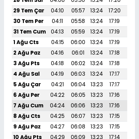
28 Tem Sal
04:08
05:56
13:24
17:20
20:
29 Tem Çar
04:10
05:57
13:24
17:20
20:
30 Tem Per
04:11
05:58
13:24
17:19
20:
31 Tem Cum
04:13
05:59
13:24
17:19
20:
1 Ağu Cts
04:15
06:00
13:24
17:19
20:
2 Ağu Paz
04:16
06:01
13:24
17:18
20:
3 Ağu Pts
04:18
06:02
13:24
17:18
20:
4 Ağu Sal
04:19
06:03
13:24
17:17
20:
5 Ağu Çar
04:21
06:04
13:23
17:17
20:
6 Ağu Per
04:22
06:05
13:23
17:16
20:
7 Ağu Cum
04:24
06:06
13:23
17:16
20:
8 Ağu Cts
04:25
06:07
13:23
17:15
20:
9 Ağu Paz
04:27
06:08
13:23
17:15
20:
10 Ağu Pts
04:29
06:09
13:23
17:14
20: