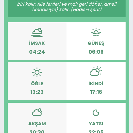
biri kalır: Âile fertleri ve malı geri döner, ameli
(kendisiyle) kalır. (Hadis-i şerif)
İMSAK
GÜNEŞ
04:24
06:06
ÖĞLE
İKINDI
13:23
17:16
AKŞAM
YATSI
20:30
22:05