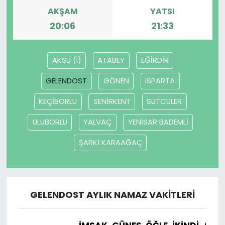
AKŞAM
YATSI
20:06
21:33
AKSU (I)
ATABEY
EĞİRDİR
GELENDOST
GÖNEN
ISPARTA
KEÇİBORLU
SENİRKENT
SÜTCÜLER
ULUBORLU
YALVAÇ
YENİSAR BADEMLİ
ŞARKİ KARAAĞAÇ
GELENDOST AYLIK NAMAZ VAKITLERI