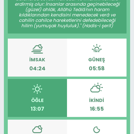
erdirmiş olur: İnsanlar arasında geçinebileceği
(güzel) ahlâk, Allâhü Teâlâ'nın haram
kıldıklarından kendisini menedecek verâ ve
cahilin cahilce hareketlerini defedebileceği
hilim (yumuşak huyluluk)." (Hadis-i şerif)
İMSAK
GÜNEŞ
04:24
05:58
ÖĞLE
İKINDI
13:07
16:55