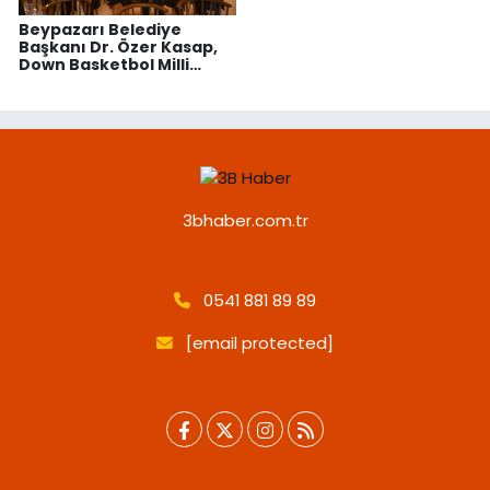
Beypazarı Belediye
Başkanı Dr. Özer Kasap,
Down Basketbol Milli
Takımı ile Buluştu
3bhaber.com.tr
0541 881 89 89
[email protected]