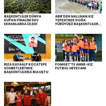
BAŞKENTLİLER DÜNYA
ABB’DEN NALLIHAN KIZ
KUPASI FİNALİNİ DEV
TEPESİ’NDE DOĞA
EKRANLARDA İZLEDİ
YÜRÜYÜŞÜ BAŞKENTLİLER
DOĞAYLA BULUŞTU
RIZA KAYAALP KOCATEPE
FOMGET’TE ANNE-KIZ
SOHBETLERİ’NDE
FUTBOL HEYECANI
BAŞKENTLİLERLE BULUŞTU