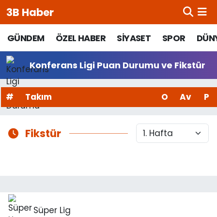
3B Haber
Beypazarı Hava Durumu
GÜNDEM
ÖZEL HABER
SİYASET
SPOR
DÜN
Beypazarı Trafik Yoğunluk Haritası
Konferans Ligi Puan Durumu ve Fikstür
Süper Lig Puan Durumu ve Fikstür
#
Takım
O
Av
P
Tüm Manşetler
Fikstür
Son Dakika Haberleri
Haber Arşivi
Süper Lig