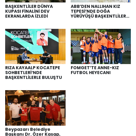
BAŞKENTLİLER DÜNYA
ABB’DEN NALLIHAN KIZ
KUPASI FİNALİNİ DEV
TEPESİ’NDE DOĞA
EKRANLARDA İZLEDİ
YÜRÜYÜŞÜ BAŞKENTLİLER
DOĞAYLA BULUŞTU
RIZA KAYAALP KOCATEPE
FOMGET’TE ANNE-KIZ
SOHBETLERİ’NDE
FUTBOL HEYECANI
BAŞKENTLİLERLE BULUŞTU
Beypazarı Belediye
Başkanı Dr. Özer Kasap,