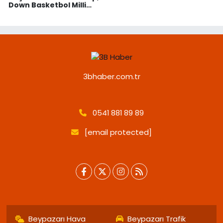
Down Basketbol Milli
Takımı ile Buluştu
3bhaber.com.tr
0541 881 89 89
[email protected]
Beypazarı Hava
Beypazarı Trafik