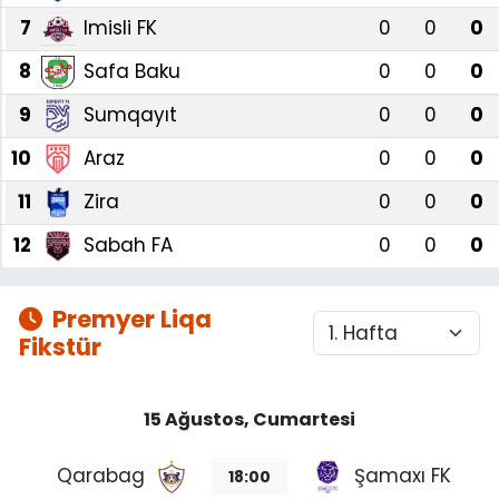
7
Imisli FK
0
0
0
8
Safa Baku
0
0
0
9
Sumqayıt
0
0
0
10
Araz
0
0
0
11
Zira
0
0
0
12
Sabah FA
0
0
0
Premyer Liqa
Fikstür
15 Ağustos, Cumartesi
Qarabag
Şamaxı FK
18:00