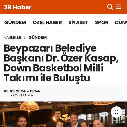
3B Haber
Beypazarı Hava Durumu
GÜNDEM
ÖZEL HABER
SİYASET
SPOR
DÜN
Beypazarı Trafik Yoğunluk Haritası
HABERLER
GÜNDEM
Beypazarı Belediye
Süper Lig Puan Durumu ve Fikstür
Başkanı Dr. Özer Kasap,
Down Basketbol Milli
Tüm Manşetler
Takımı ile Buluştu
Son Dakika Haberleri
03.09.2024 - 19:54
Haber Arşivi
YAYINLANMA