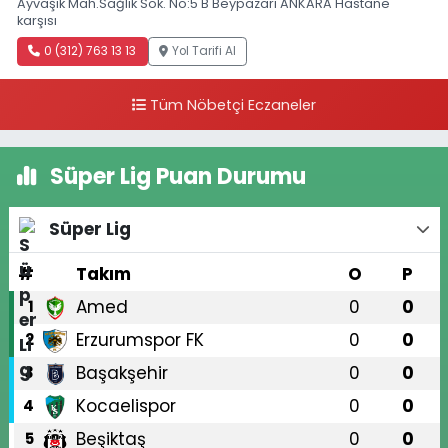
Ayvaşık Mah.Sağlık Sok. No:5 B Beypazarı ANKARA Hastane
karşısı
0 (312) 763 13 13
Yol Tarifi Al
Tüm Nöbetçi Eczaneler
Süper Lig Puan Durumu
Süper Lig
#
Takım
O
P
Amed
0
0
1
Erzurumspor FK
0
0
2
Başakşehir
0
0
3
Kocaelispor
0
0
4
Beşiktaş
0
0
5