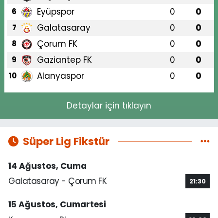
Eyüpspor
0
0
6
Galatasaray
0
0
7
Çorum FK
0
0
8
Gaziantep FK
0
0
9
Alanyaspor
0
0
10
Detaylar için tıklayın
Süper Lig Fikstür
14 Ağustos, Cuma
Galatasaray - Çorum FK
21:30
15 Ağustos, Cumartesi