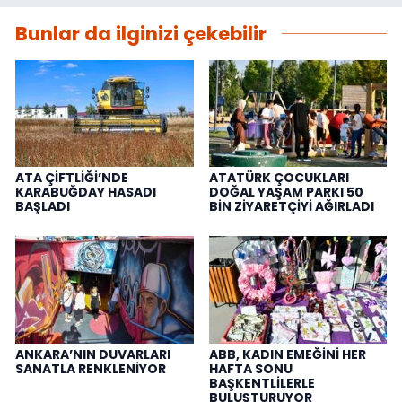
Bunlar da ilginizi çekebilir
ATA ÇİFTLİĞİ’NDE
ATATÜRK ÇOCUKLARI
KARABUĞDAY HASADI
DOĞAL YAŞAM PARKI 50
BAŞLADI
BİN ZİYARETÇİYİ AĞIRLADI
ANKARA’NIN DUVARLARI
ABB, KADIN EMEĞİNİ HER
SANATLA RENKLENİYOR
HAFTA SONU
BAŞKENTLİLERLE
BULUŞTURUYOR