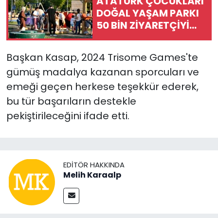
ATATÜRK ÇOCUKLARI
DOĞAL YAŞAM PARKI
50 BİN ZİYARETÇİYİ
AĞIRLADI
Başkan Kasap, 2024 Trisome Games'te
gümüş madalya kazanan sporcuları ve
emeği geçen herkese teşekkür ederek,
bu tür başarıların destekle
pekiştirileceğini ifade etti.
EDITÖR HAKKINDA
Melih Karaalp