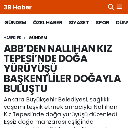
3B Haber
Beypazarı Hava Durumu
GÜNDEM
ÖZEL HABER
SİYASET
SPOR
DÜN
Beypazarı Trafik Yoğunluk Haritası
HABERLER
GÜNDEM
ABB’DEN NALLIHAN KIZ
Süper Lig Puan Durumu ve Fikstür
TEPESİ’NDE DOĞA
YÜRÜYÜŞÜ
Tüm Manşetler
BAŞKENTLİLER DOĞAYLA
Son Dakika Haberleri
BULUŞTU
Haber Arşivi
Ankara Büyükşehir Belediyesi, sağlıklı
yaşamı teşvik etmek amacıyla Nallıhan
Kız Tepesi’nde doğa yürüyüşü düzenledi.
Eşsiz doğa manzarası eşliğinde