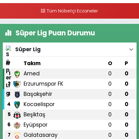
Tüm Nöbetçi Eczaneler
Süper Lig Puan Durumu
Süper Lig
#
Takım
O
P
Amed
0
0
1
Erzurumspor FK
0
0
2
Başakşehir
0
0
3
Kocaelispor
0
0
4
Beşiktaş
0
0
5
Eyüpspor
0
0
6
Galatasaray
0
0
7