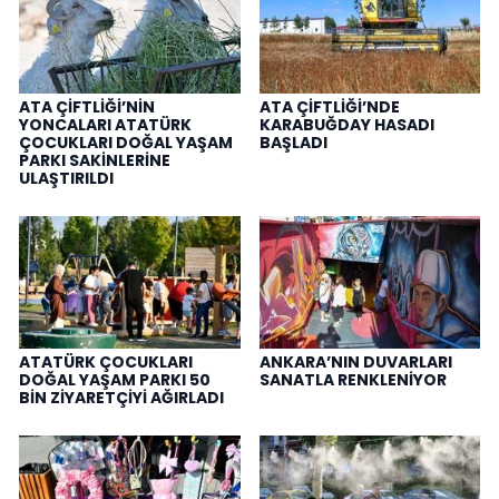
ATA ÇİFTLİĞİ’NİN
ATA ÇİFTLİĞİ’NDE
YONCALARI ATATÜRK
KARABUĞDAY HASADI
ÇOCUKLARI DOĞAL YAŞAM
BAŞLADI
PARKI SAKİNLERİNE
ULAŞTIRILDI
ATATÜRK ÇOCUKLARI
ANKARA’NIN DUVARLARI
DOĞAL YAŞAM PARKI 50
SANATLA RENKLENİYOR
BİN ZİYARETÇİYİ AĞIRLADI