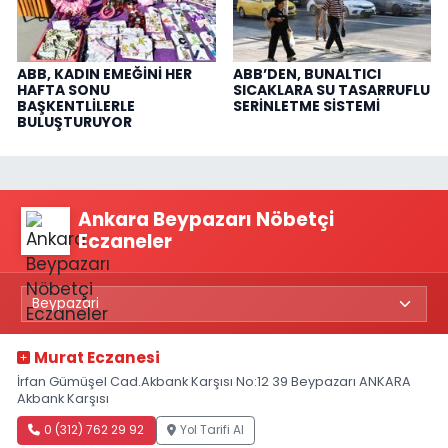
ABB, KADIN EMEĞİNİ HER
ABB’DEN, BUNALTICI
HAFTA SONU
SICAKLARA SU TASARRUFLU
BAŞKENTLİLERLE
SERİNLETME SİSTEMİ
BULUŞTURUYOR
Ankara Beypazarı Nöbetçi
Eczaneler
Murat Eczanesi
İrfan Gümüşel Cad.Akbank Karşısı No:12 39 Beypazarı ANKARA
Akbank Karşısı
0 (312) 762 29 92
Yol Tarifi Al