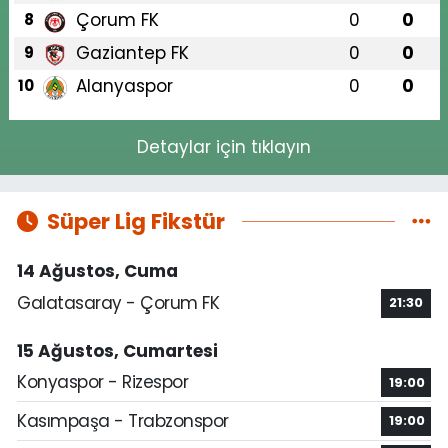
Çorum FK
0
0
8
Gaziantep FK
0
0
9
Alanyaspor
0
0
10
Detaylar için tıklayın
Süper Lig Fikstür
14 Ağustos, Cuma
Galatasaray - Çorum FK
21:30
15 Ağustos, Cumartesi
Konyaspor - Rizespor
19:00
Kasımpaşa - Trabzonspor
19:00