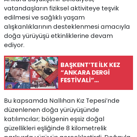
vatandaşların fiziksel aktiviteye teşvik
edilmesi ve sağlıklı yaşam
alışkanlıklarının desteklenmesi amacıyla
doğa yürüyüşü etkinliklerine devam
ediyor.
BAŞKENT’TE İLK KEZ
“ANKARA DERGİ
FESTİVALİ”
DÜZENLENDİ
Bu kapsamda Nallıhan Kız Tepesi’nde
düzenlenen doğa yürüyüşünde
katılımcılar; bölgenin eşsiz doğal
güzellikleri eşliğinde 8 kilometrelik