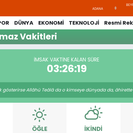
POR
DÜNYA
EKONOMİ
TEKNOLOJİ
Resmi Rek
maz Vakitleri
İMSAK VAKTINE KALAN SÜRE
03:26:19
ık gösterirse Allâhü Teâlâ da o kimseye dünyada da, âhirette 
ÖĞLE
İKINDI