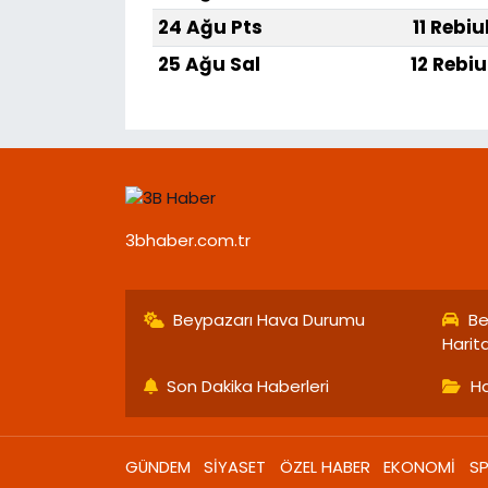
24 Ağu Pts
11 Rebiu
25 Ağu Sal
12 Rebiu
3bhaber.com.tr
Beypazarı Hava Durumu
Be
Harit
Son Dakika Haberleri
Ha
GÜNDEM
SİYASET
ÖZEL HABER
EKONOMİ
S