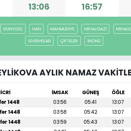
13:06
16:57
GÜNYÜZÜ
HAN
MAHMUDİYE
MİHALGAZİ
MİHALI
SİVRİHİSAR
ÇİFTELER
İNÖNÜ
EYLİKOVA AYLIK NAMAZ VAKITLE
İCRİ
İMSAK
GÜNEŞ
ÖĞLE
afer 1448
03:56
05:41
13:07
fer 1448
03:58
05:42
13:07
fer 1448
03:59
05:43
13:07