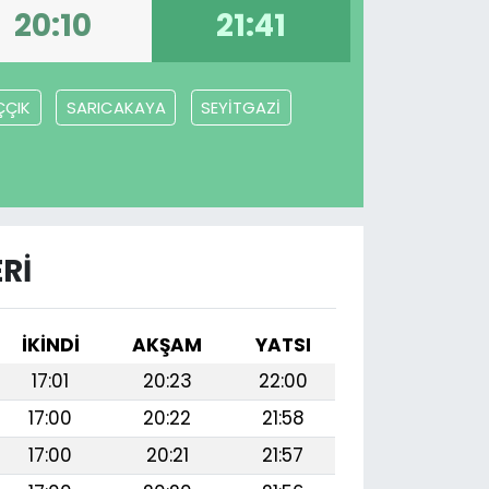
20:10
21:41
ÇÇIK
SARICAKAYA
SEYİTGAZİ
RI
İKINDI
AKŞAM
YATSI
17:01
20:23
22:00
17:00
20:22
21:58
17:00
20:21
21:57