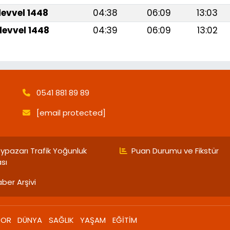
levvel 1448
04:38
06:09
13:03
levvel 1448
04:39
06:09
13:02
0541 881 89 89
[email protected]
ypazarı Trafik Yoğunluk
Puan Durumu ve Fikstür
ası
ber Arşivi
POR
DÜNYA
SAĞLIK
YAŞAM
EĞİTİM