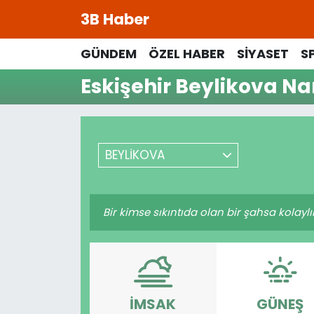
3B Haber
Beypazarı Hava Durumu
GÜNDEM
ÖZEL HABER
SİYASET
S
Eskişehir Beylikova Na
Beypazarı Trafik Yoğunluk Haritası
Süper Lig Puan Durumu ve Fikstür
BEYLİKOVA
Tüm Manşetler
Son Dakika Haberleri
Bir kimse sıkıntıda olan bir şahsa kolayl
Haber Arşivi
İMSAK
GÜNEŞ