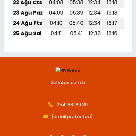
22 Ağu Cts
04:08
05:38
12:34
16:18
19:
23 Ağu Paz
04:09
05:39
12:34
16:18
19:1
24 Ağu Pts
04:10
05:40
12:34
16:17
19:1
25 Ağu Sal
04:11
05:41
12:33
16:16
19:1
3bhaber.com.tr
0541 881 89 89
[email protected]