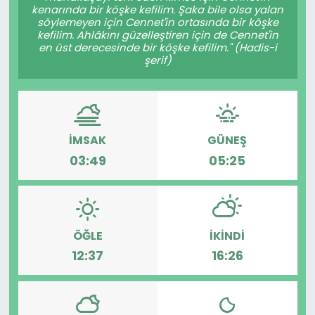
kenarında bir köşke kefilim. Şaka bile olsa yalan
söylemeyen için Cennet'in ortasında bir köşke
kefilim. Ahlâkını güzelleştiren için de Cennet'in
en üst derecesinde bir köşke kefilim." (Hadis-i
şerif)
İMSAK
GÜNEŞ
03:49
05:25
ÖĞLE
İKINDI
12:37
16:26