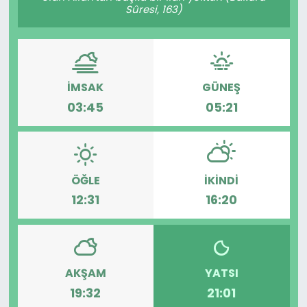
Sûresi, 163)
İMSAK
GÜNEŞ
03:45
05:21
ÖĞLE
İKINDI
12:31
16:20
AKŞAM
YATSI
19:32
21:01