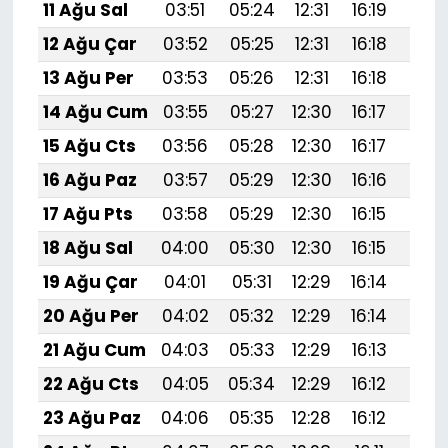
11 Ağu Sal
03:51
05:24
12:31
16:19
19:
12 Ağu Çar
03:52
05:25
12:31
16:18
19:
13 Ağu Per
03:53
05:26
12:31
16:18
19:
14 Ağu Cum
03:55
05:27
12:30
16:17
19:
15 Ağu Cts
03:56
05:28
12:30
16:17
19:
16 Ağu Paz
03:57
05:29
12:30
16:16
19:2
17 Ağu Pts
03:58
05:29
12:30
16:15
19:
18 Ağu Sal
04:00
05:30
12:30
16:15
19:1
19 Ağu Çar
04:01
05:31
12:29
16:14
19:1
20 Ağu Per
04:02
05:32
12:29
16:14
19:1
21 Ağu Cum
04:03
05:33
12:29
16:13
19:1
22 Ağu Cts
04:05
05:34
12:29
16:12
19:1
23 Ağu Paz
04:06
05:35
12:28
16:12
19:1