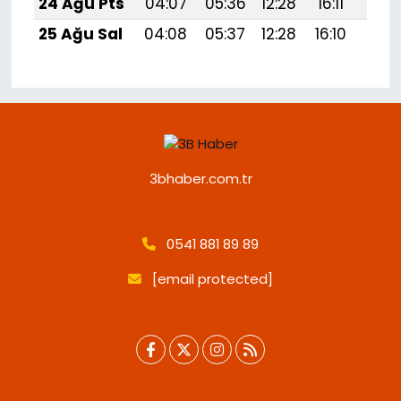
24 Ağu Pts
04:07
05:36
12:28
16:11
19:1
25 Ağu Sal
04:08
05:37
12:28
16:10
19:
3bhaber.com.tr
0541 881 89 89
[email protected]