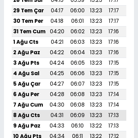
28 Tem Sal
04:15
05:59
13:23
17:17
20:
29 Tem Çar
04:17
06:00
13:23
17:17
20:
30 Tem Per
04:18
06:01
13:23
17:17
20:
31 Tem Cum
04:20
06:02
13:23
17:16
20:
1 Ağu Cts
04:21
06:03
13:23
17:16
20:
2 Ağu Paz
04:22
06:04
13:23
17:16
20:
3 Ağu Pts
04:24
06:05
13:23
17:15
20:
4 Ağu Sal
04:25
06:06
13:23
17:15
20:
5 Ağu Çar
04:27
06:07
13:23
17:15
20:
6 Ağu Per
04:28
06:08
13:23
17:14
20:
7 Ağu Cum
04:30
06:08
13:23
17:14
20:
8 Ağu Cts
04:31
06:09
13:23
17:13
20:
9 Ağu Paz
04:33
06:10
13:22
17:13
20:
10 Ağu Pts
04:34
06:11
13:22
17:12
20: