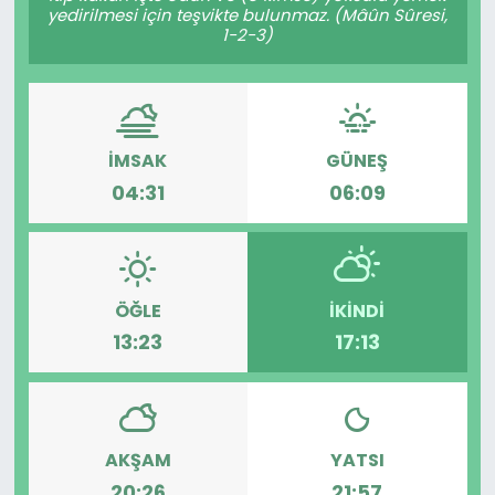
yedirilmesi için teşvikte bulunmaz. (Mâûn Sûresi,
1-2-3)
İMSAK
GÜNEŞ
04:31
06:09
ÖĞLE
İKINDI
13:23
17:13
AKŞAM
YATSI
20:26
21:57