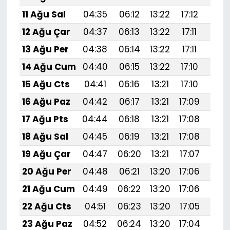
11 Ağu Sal
04:35
06:12
13:22
17:12
20:
12 Ağu Çar
04:37
06:13
13:22
17:11
20:
13 Ağu Per
04:38
06:14
13:22
17:11
20:
14 Ağu Cum
04:40
06:15
13:22
17:10
20:
15 Ağu Cts
04:41
06:16
13:21
17:10
20:
16 Ağu Paz
04:42
06:17
13:21
17:09
20:
17 Ağu Pts
04:44
06:18
13:21
17:08
20:
18 Ağu Sal
04:45
06:19
13:21
17:08
20:
19 Ağu Çar
04:47
06:20
13:21
17:07
20:1
20 Ağu Per
04:48
06:21
13:20
17:06
20:
21 Ağu Cum
04:49
06:22
13:20
17:06
20:
22 Ağu Cts
04:51
06:23
13:20
17:05
20:
23 Ağu Paz
04:52
06:24
13:20
17:04
20: