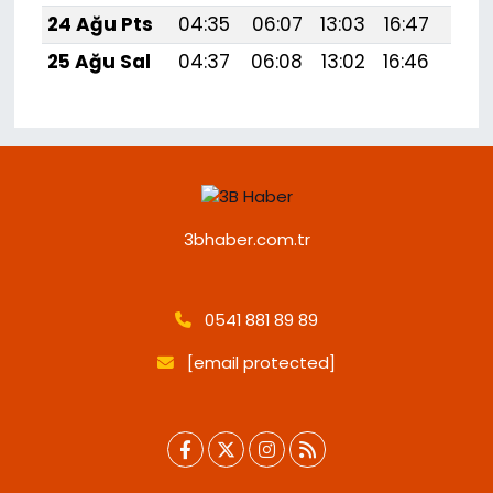
24 Ağu Pts
04:35
06:07
13:03
16:47
19:
25 Ağu Sal
04:37
06:08
13:02
16:46
19:
3bhaber.com.tr
0541 881 89 89
[email protected]