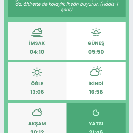
da, âhirette de kolaylık ihsân buyurur. (Hadis-i
şerif)
İMSAK
GÜNEŞ
04:10
05:50
ÖĞLE
İKINDI
13:06
16:58
AKŞAM
YATSI
20:12
21:46