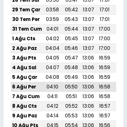
28 Tem Sal
03:56
05:41
13:07
17:01
20:
29 Tem Çar
03:58
05:42
13:07
17:01
20:
30 Tem Per
03:59
05:43
13:07
17:01
20:
31 Tem Cum
04:01
05:44
13:07
17:00
20:
1 Ağu Cts
04:02
05:45
13:07
17:00
20:
2 Ağu Paz
04:04
05:46
13:07
17:00
20:
3 Ağu Pts
04:05
05:47
13:06
16:59
20:
4 Ağu Sal
04:07
05:48
13:06
16:59
20:
5 Ağu Çar
04:08
05:49
13:06
16:59
20:
6 Ağu Per
04:10
05:50
13:06
16:58
20:
7 Ağu Cum
04:11
05:51
13:06
16:58
20:1
8 Ağu Cts
04:12
05:52
13:06
16:57
20:
9 Ağu Paz
04:14
05:53
13:06
16:57
20:
10 Ağu Pts
04:15
05:54
13:06
16:56
20: