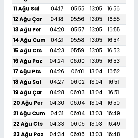
11 Ağu Sal
04:17
05:55
13:05
16:56
20:
12 Ağu Çar
04:18
05:56
13:05
16:55
20:
13 Ağu Per
04:20
05:57
13:05
16:55
20:
14 Ağu Cum
04:21
05:58
13:05
16:54
20:
15 Ağu Cts
04:23
05:59
13:05
16:53
20:
16 Ağu Paz
04:24
06:00
13:05
16:53
20:
17 Ağu Pts
04:26
06:01
13:04
16:52
19:
18 Ağu Sal
04:27
06:02
13:04
16:51
19:
19 Ağu Çar
04:28
06:03
13:04
16:51
19:
20 Ağu Per
04:30
06:04
13:04
16:50
19:
21 Ağu Cum
04:31
06:04
13:03
16:49
19:
22 Ağu Cts
04:33
06:05
13:03
16:49
19:5
23 Ağu Paz
04:34
06:06
13:03
16:48
19: