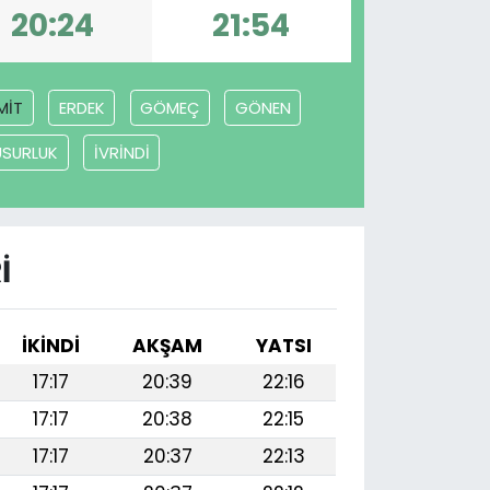
20:24
21:54
MİT
ERDEK
GÖMEÇ
GÖNEN
USURLUK
İVRİNDİ
I
İKINDI
AKŞAM
YATSI
17:17
20:39
22:16
17:17
20:38
22:15
17:17
20:37
22:13