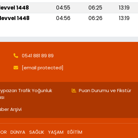
levvel 1448
04:55
06:25
13:19
levvel 1448
04:56
06:26
13:19
0541 881 89 89
[email protected]
ypazarı Trafik Yoğunluk
Puan Durumu ve Fikstür
ası
ber Arşivi
POR
DÜNYA
SAĞLIK
YAŞAM
EĞİTİM