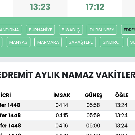
13:23
17:12
ANDIRMA
BURHANİYE
BİGADİÇ
DURSUNBEY
EDRE
MANYAS
MARMARA
SAVAŞTEPE
SINDIRGI
S
EDREMİT AYLIK NAMAZ VAKITLER
İCRİ
İMSAK
GÜNEŞ
ÖĞLE
afer 1448
04:14
05:58
13:24
fer 1448
04:15
05:59
13:24
fer 1448
04:16
06:00
13:24