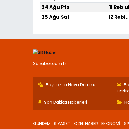
24 Ağu Pts
11 Rebiu
25 Ağu Sal
12 Rebiu
3bhaber.com.tr
Beypazarı Hava Durumu
Be
Harit
Son Dakika Haberleri
Ha
GÜNDEM
SİYASET
ÖZEL HABER
EKONOMİ
S