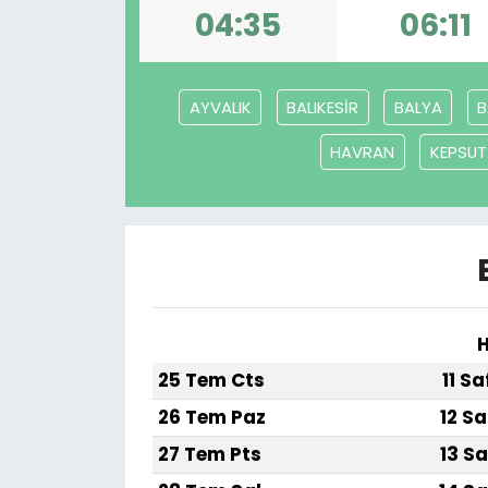
04:35
06:11
AYVALIK
BALIKESİR
BALYA
B
HAVRAN
KEPSUT
H
25 Tem Cts
11 S
26 Tem Paz
12 Sa
27 Tem Pts
13 Sa