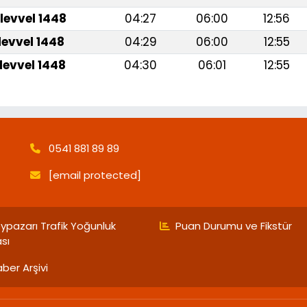
levvel 1448
04:27
06:00
12:56
levvel 1448
04:29
06:00
12:55
levvel 1448
04:30
06:01
12:55
0541 881 89 89
[email protected]
ypazarı Trafik Yoğunluk
Puan Durumu ve Fikstür
ası
ber Arşivi