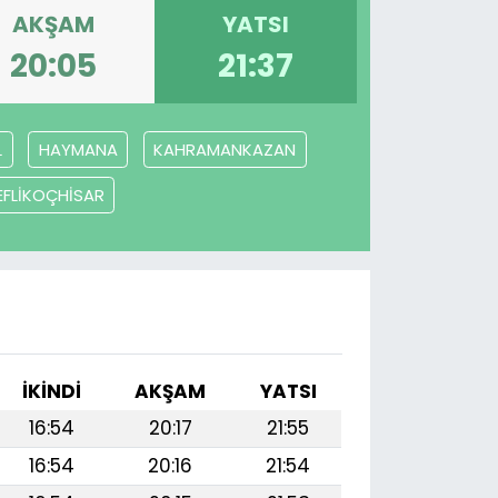
AKŞAM
YATSI
20:05
21:37
L
HAYMANA
KAHRAMANKAZAN
EFLİKOÇHİSAR
I
İKINDI
AKŞAM
YATSI
16:54
20:17
21:55
16:54
20:16
21:54