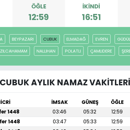
ÖĞLE
İKINDI
12:59
16:51
A
BEYPAZARI
CUBUK
ELMADAĞ
EVREN
GÜDÜ
IZILCAHAMAM
NALLIHAN
POLATLI
ÇAMLIDERE
ŞER
CUBUK AYLIK NAMAZ VAKITLER
İCRİ
İMSAK
GÜNEŞ
ÖĞLE
afer 1448
03:46
05:32
12:59
fer 1448
03:47
05:33
12:59