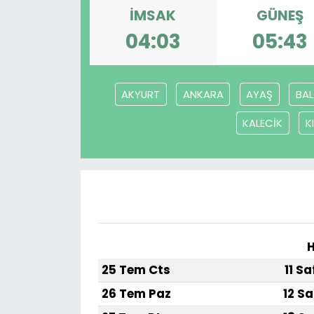
İMSAK
GÜNEŞ
04:03
05:43
AKYURT
ANKARA
AYAŞ
BAL
KALECİK
K
H
25 Tem Cts
11 S
26 Tem Paz
12 Sa