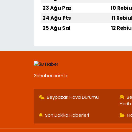
23 Ağu Paz
10 Rebiu
24 Ağu Pts
11 Rebiu
25 Ağu Sal
12 Rebiu
3bhaber.com.tr
Beypazarı Hava Durumu
Be
Harit
Son Dakika Haberleri
Ha