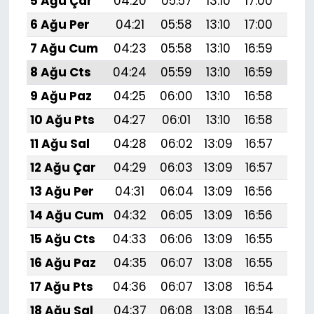
5 Ağu Çar
04:20
05:57
13:10
17:00
20:
6 Ağu Per
04:21
05:58
13:10
17:00
20:
7 Ağu Cum
04:23
05:58
13:10
16:59
20:1
8 Ağu Cts
04:24
05:59
13:10
16:59
20:
9 Ağu Paz
04:25
06:00
13:10
16:58
20:
10 Ağu Pts
04:27
06:01
13:10
16:58
20:
11 Ağu Sal
04:28
06:02
13:09
16:57
20:
12 Ağu Çar
04:29
06:03
13:09
16:57
20:
13 Ağu Per
04:31
06:04
13:09
16:56
20:
14 Ağu Cum
04:32
06:05
13:09
16:56
20:
15 Ağu Cts
04:33
06:06
13:09
16:55
20:
16 Ağu Paz
04:35
06:07
13:08
16:55
20:
17 Ağu Pts
04:36
06:07
13:08
16:54
19:
18 Ağu Sal
04:37
06:08
13:08
16:54
19: