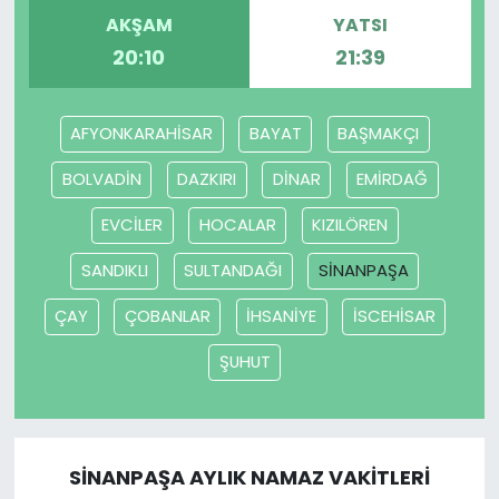
AKŞAM
YATSI
20:10
21:39
AFYONKARAHİSAR
BAYAT
BAŞMAKÇI
BOLVADİN
DAZKIRI
DİNAR
EMİRDAĞ
EVCİLER
HOCALAR
KIZILÖREN
SANDIKLI
SULTANDAĞI
SİNANPAŞA
ÇAY
ÇOBANLAR
İHSANİYE
İSCEHİSAR
ŞUHUT
SİNANPAŞA AYLIK NAMAZ VAKITLERI