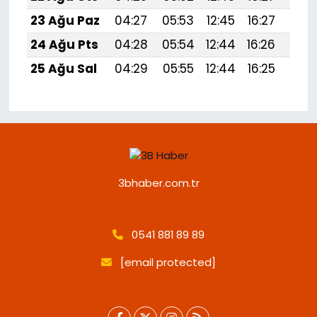
23 Ağu Paz
04:27
05:53
12:45
16:27
19:
24 Ağu Pts
04:28
05:54
12:44
16:26
19:
25 Ağu Sal
04:29
05:55
12:44
16:25
19:
3bhaber.com.tr
0541 881 89 89
[email protected]