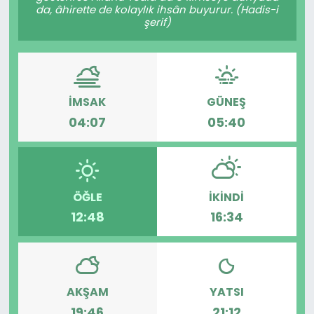
da, âhirette de kolaylık ihsân buyurur. (Hadis-i
şerif)
İMSAK
GÜNEŞ
04:07
05:40
ÖĞLE
İKINDI
12:48
16:34
AKŞAM
YATSI
19:46
21:12