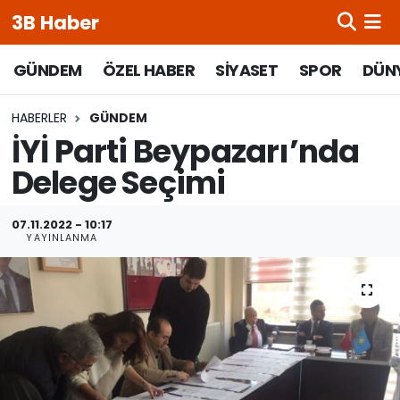
3B Haber
Beypazarı Hava Durumu
GÜNDEM
ÖZEL HABER
SİYASET
SPOR
DÜN
Beypazarı Trafik Yoğunluk Haritası
HABERLER
GÜNDEM
İYİ Parti Beypazarı’nda
Süper Lig Puan Durumu ve Fikstür
Delege Seçimi
Tüm Manşetler
07.11.2022 - 10:17
YAYINLANMA
Son Dakika Haberleri
Haber Arşivi