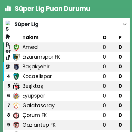
Süper Lig Puan Durumu
Süper Lig
#
Takım
O
P
Amed
0
0
1
Erzurumspor FK
0
0
2
Başakşehir
0
0
3
Kocaelispor
0
0
4
Beşiktaş
0
0
5
Eyüpspor
0
0
6
Galatasaray
0
0
7
Çorum FK
0
0
8
Gaziantep FK
0
0
9