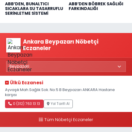
ABB’DEN, BUNALTICI
ABB’DEN BÖBREK SAĞLIĞI
SICAKLARA SU TASARRUFLU
FARKINDALIĞI
SERİNLETME SİSTEMİ
Ankara Beypazarı Nöbetçi
Eczaneler
Ülkü Eczanesi
Ayvaşık Mah.Sağlık Sok. No:5 B Beypazarı ANKARA Hastane
karşısı
0 (312) 763 13 13
Yol Tarifi Al
Tüm Nöbetçi Eczaneler