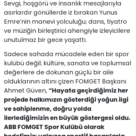
Sevgi, hoşgörü ve insanlık mesajlarıyla
asırlardır gönüllerde iz bırakan Yunus
Emre’nin manevi yolculuğu; dans, tiyatro
ve müziğin birleştirici ahengiyle izleyicilere
unutulmaz bir gece yaşattı.
Sadece sahada mücadele eden bir spor
kulübü değil; kültüre, sanata ve toplumsal
değerlere de dokunan güçlü bir aile
olduklarının altını çizen FOMGET Başkanı
Ahmet Güven,
“H
ayata geçirdiğimiz her
projede halkımızın gösterdiği yoğun ilgi
ve sahiplenme, doğru yolda
ilerlediğimizin en büyük göstergesi oldu.
ABB FOMGET Spor Kulübü olarak
hedefimiz; yalnızca sportif başarılarla