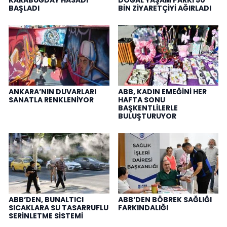
KARABUĞDAY HASADI
DOĞAL YAŞAM PARKI 50
BAŞLADI
BİN ZİYARETÇİYİ AĞIRLADI
ANKARA’NIN DUVARLARI
ABB, KADIN EMEĞİNİ HER
SANATLA RENKLENİYOR
HAFTA SONU
BAŞKENTLİLERLE
BULUŞTURUYOR
ABB’DEN, BUNALTICI
ABB’DEN BÖBREK SAĞLIĞI
SICAKLARA SU TASARRUFLU
FARKINDALIĞI
SERİNLETME SİSTEMİ