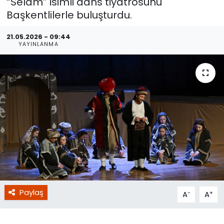
“Selam” isimli dans tiyatrosunu
Başkentlilerle buluşturdu.
21.05.2026 - 09:44
YAYINLANMA
Paylaş
-
+
A
A