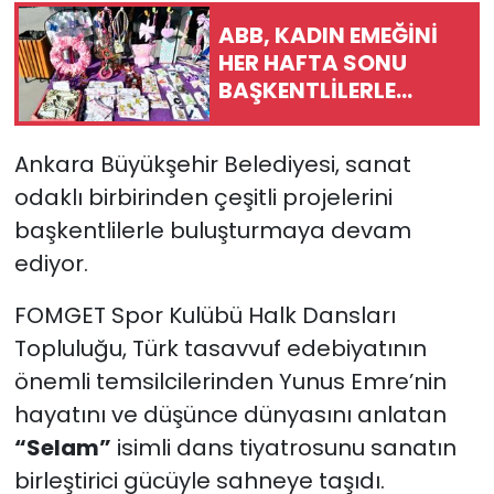
ABB, KADIN EMEĞİNİ
HER HAFTA SONU
BAŞKENTLİLERLE
BULUŞTURUYOR
Ankara Büyükşehir Belediyesi, sanat
odaklı birbirinden çeşitli projelerini
başkentlilerle buluşturmaya devam
ediyor.
FOMGET Spor Kulübü Halk Dansları
Topluluğu, Türk tasavvuf edebiyatının
önemli temsilcilerinden Yunus Emre’nin
hayatını ve düşünce dünyasını anlatan
“Selam”
isimli dans tiyatrosunu sanatın
birleştirici gücüyle sahneye taşıdı.