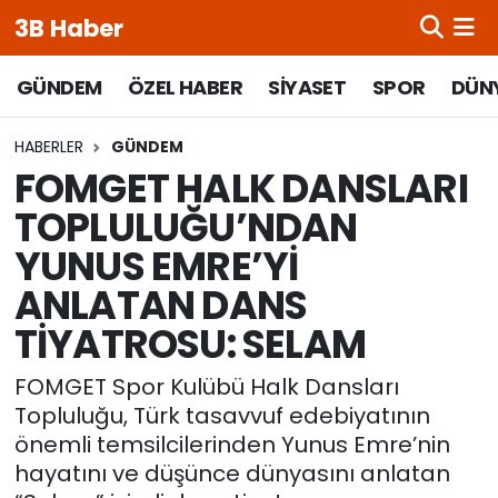
3B Haber
Beypazarı Hava Durumu
GÜNDEM
ÖZEL HABER
SİYASET
SPOR
DÜN
Beypazarı Trafik Yoğunluk Haritası
HABERLER
GÜNDEM
FOMGET HALK DANSLARI
Süper Lig Puan Durumu ve Fikstür
TOPLULUĞU’NDAN
YUNUS EMRE’Yİ
Tüm Manşetler
ANLATAN DANS
Son Dakika Haberleri
TİYATROSU: SELAM
Haber Arşivi
FOMGET Spor Kulübü Halk Dansları
Topluluğu, Türk tasavvuf edebiyatının
önemli temsilcilerinden Yunus Emre’nin
hayatını ve düşünce dünyasını anlatan