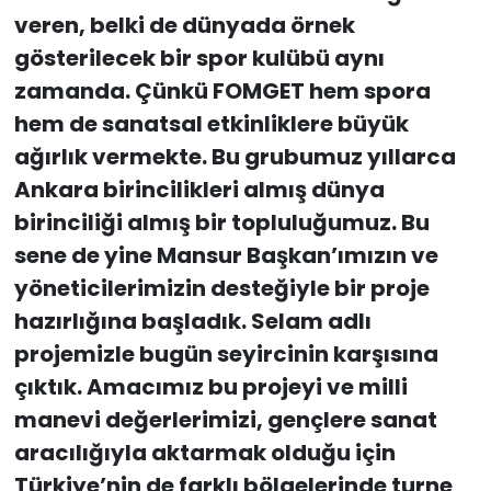
veren, belki de dünyada örnek
gösterilecek bir spor kulübü aynı
zamanda. Çünkü FOMGET hem spora
hem de sanatsal etkinliklere büyük
ağırlık vermekte. Bu grubumuz yıllarca
Ankara birincilikleri almış dünya
birinciliği almış bir topluluğumuz. Bu
sene de yine Mansur Başkan’ımızın ve
yöneticilerimizin desteğiyle bir proje
hazırlığına başladık. Selam adlı
projemizle bugün seyircinin karşısına
çıktık. Amacımız bu projeyi ve milli
manevi değerlerimizi, gençlere sanat
aracılığıyla aktarmak olduğu için
Türkiye’nin de farklı bölgelerinde turne