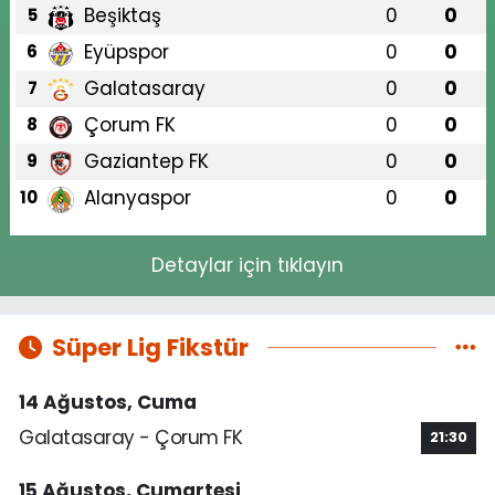
Beşiktaş
0
0
5
Eyüpspor
0
0
6
Galatasaray
0
0
7
Çorum FK
0
0
8
Gaziantep FK
0
0
9
Alanyaspor
0
0
10
Detaylar için tıklayın
Süper Lig Fikstür
14 Ağustos, Cuma
Galatasaray - Çorum FK
21:30
15 Ağustos, Cumartesi