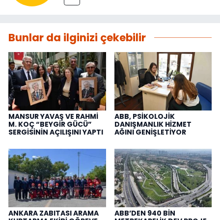
Bunlar da ilginizi çekebilir
MANSUR YAVAŞ VE RAHMİ
ABB, PSİKOLOJİK
M. KOÇ “BEYGİR GÜCÜ”
DANIŞMANLIK HİZMET
SERGİSİNİN AÇILIŞINI YAPTI
AĞINI GENİŞLETİYOR
ANKARA ZABITASI ARAMA
ABB’DEN 940 BİN