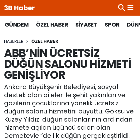
3B Haber
Beypazarı Hava Durumu
GÜNDEM
ÖZEL HABER
SİYASET
SPOR
DÜN
Beypazarı Trafik Yoğunluk Haritası
HABERLER
ÖZEL HABER
ABB’NİN ÜCRETSİZ
Süper Lig Puan Durumu ve Fikstür
DÜĞÜN SALONU HİZMETİ
GENİŞLİYOR
Tüm Manşetler
Ankara Büyükşehir Belediyesi, sosyal
Son Dakika Haberleri
destek alan aileler ile şehit yakınları ve
gazilerin çocuklarına yönelik ücretsiz
Haber Arşivi
düğün salonu hizmetini büyüttü. Göksu ve
Kuzey Yıldızı düğün salonlarının ardından
hizmete açılan üçüncü salon olan
Demetevler’de ilk düğün gerçekleştirildi.