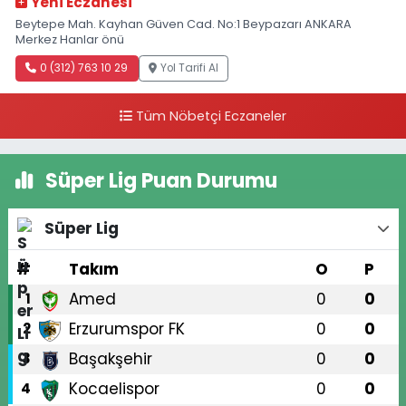
Yeni Eczanesi
Beytepe Mah. Kayhan Güven Cad. No:1 Beypazarı ANKARA
Merkez Hanlar önü
0 (312) 763 10 29
Yol Tarifi Al
Tüm Nöbetçi Eczaneler
Süper Lig Puan Durumu
Süper Lig
#
Takım
O
P
Amed
0
0
1
Erzurumspor FK
0
0
2
Başakşehir
0
0
3
Kocaelispor
0
0
4