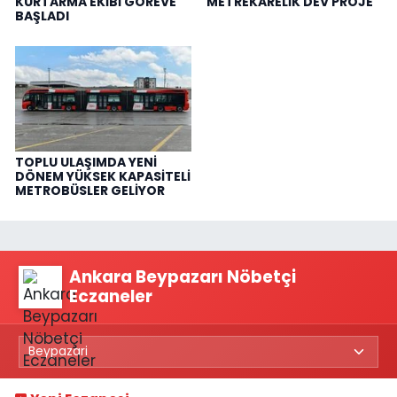
KURTARMA EKİBİ GÖREVE
METREKARELİK DEV PROJE
BAŞLADI
TOPLU ULAŞIMDA YENİ
DÖNEM YÜKSEK KAPASİTELİ
METROBÜSLER GELİYOR
Ankara Beypazarı Nöbetçi
Eczaneler