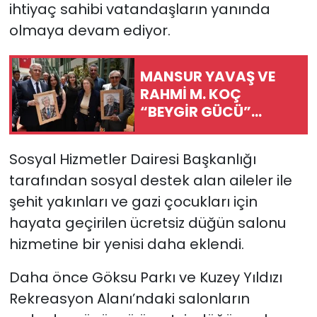
ihtiyaç sahibi vatandaşların yanında
olmaya devam ediyor.
MANSUR YAVAŞ VE
RAHMİ M. KOÇ
“BEYGİR GÜCÜ”
SERGİSİNİN AÇILIŞINI
YAPTI
Sosyal Hizmetler Dairesi Başkanlığı
tarafından sosyal destek alan aileler ile
şehit yakınları ve gazi çocukları için
hayata geçirilen ücretsiz düğün salonu
hizmetine bir yenisi daha eklendi.
Daha önce Göksu Parkı ve Kuzey Yıldızı
Rekreasyon Alanı’ndaki salonların