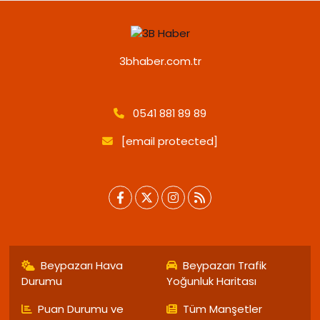
3bhaber.com.tr
0541 881 89 89
[email protected]
Beypazarı Hava
Beypazarı Trafik
Durumu
Yoğunluk Haritası
Puan Durumu ve
Tüm Manşetler