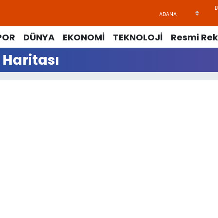
POR
DÜNYA
EKONOMİ
TEKNOLOJİ
Resmi Rek
 Haritası