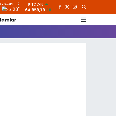
BITCOIN
°
23
64.959,79
1.11
DOLAR
lamlar
47,7436
0.18
EURO
55,2510
0.32
STERLİN
64,4811
0.38
GRAM ALTIN
6660.55
0.03
BİST100
13.779
-14