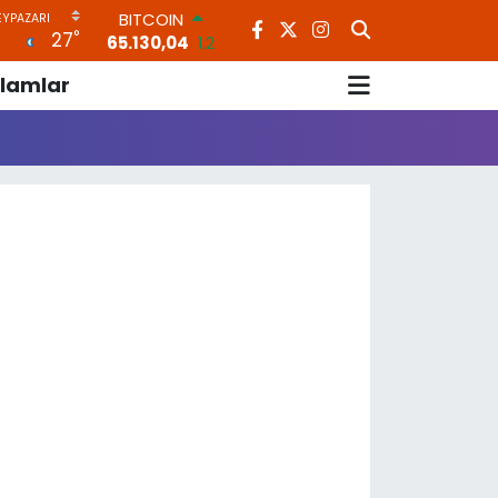
BITCOIN
°
27
65.130,04
1.2
DOLAR
lamlar
47,7106
0.17
EURO
55,1652
0.27
STERLİN
64,4046
0.35
GRAM ALTIN
6648.99
2.59
BİST100
13.773
-19