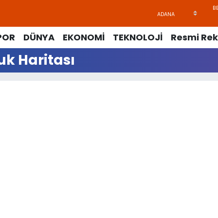
POR
DÜNYA
EKONOMİ
TEKNOLOJİ
Resmi Rek
uk Haritası