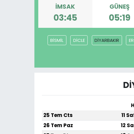
İMSAK
GÜNEŞ
03:45
05:19
BİSMİL
DİCLE
DİYARBAKIR
E
Dİ
H
25 Tem Cts
11 S
26 Tem Paz
12 Sa