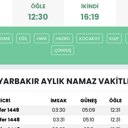
ÖĞLE
İKINDI
12:30
16:19
RGANİ
EĞİL
HANİ
HAZRO
KOCAKÖY
KULP
ÇÜNGÜŞ
YARBAKIR AYLIK NAMAZ VAKITL
İCRİ
İMSAK
GÜNEŞ
ÖĞLE
afer 1448
03:30
05:09
12:31
fer 1448
03:31
05:10
12:31