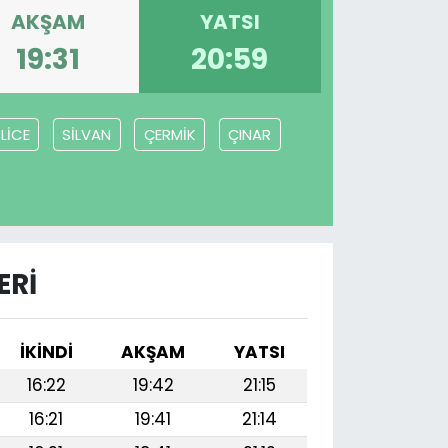
AKŞAM
YATSI
19:31
20:59
LİCE
SİLVAN
ÇERMİK
ÇINAR
ERI
İKINDI
AKŞAM
YATSI
16:22
19:42
21:15
16:21
19:41
21:14