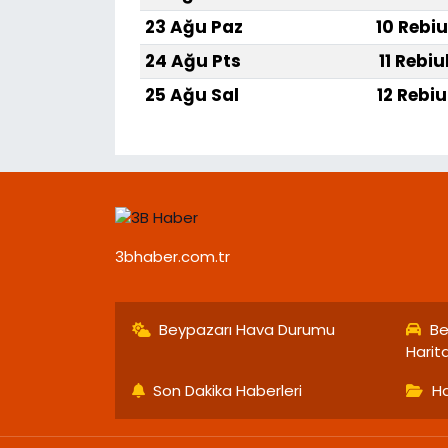
23 Ağu Paz
10 Rebiu
24 Ağu Pts
11 Rebiu
25 Ağu Sal
12 Rebiu
3bhaber.com.tr
Beypazarı Hava Durumu
Be
Harit
Son Dakika Haberleri
Ha