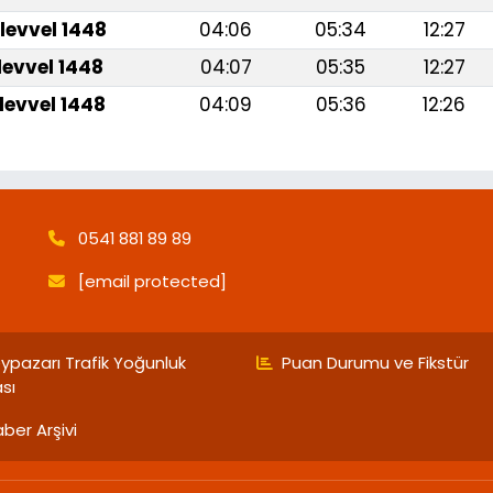
levvel 1448
04:06
05:34
12:27
levvel 1448
04:07
05:35
12:27
levvel 1448
04:09
05:36
12:26
0541 881 89 89
[email protected]
ypazarı Trafik Yoğunluk
Puan Durumu ve Fikstür
ası
ber Arşivi