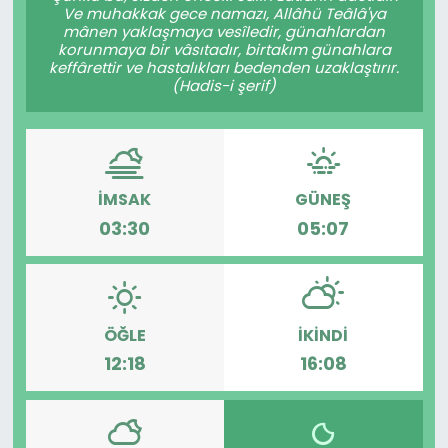
Ve muhakkak gece namazı, Allâhü Teâlâ'ya
mânen yaklaşmaya vesîledir, günahlardan
korunmaya bir vâsıtadır, birtakım günahlara
keffârettir ve hastalıkları bedenden uzaklaştırır.
(Hadis-i şerif)
İMSAK
GÜNEŞ
03:30
05:07
ÖĞLE
İKINDI
12:18
16:08