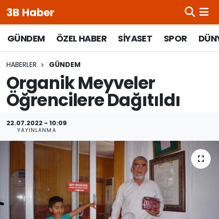
3B Haber
Beypazarı Hava Durumu
GÜNDEM
ÖZEL HABER
SİYASET
SPOR
DÜN
Beypazarı Trafik Yoğunluk Haritası
HABERLER
GÜNDEM
Organik Meyveler
Süper Lig Puan Durumu ve Fikstür
Öğrencilere Dağıtıldı
Tüm Manşetler
22.07.2022 - 10:09
YAYINLANMA
Son Dakika Haberleri
Haber Arşivi