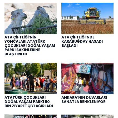
ATA ÇİFTLİĞİ’NİN
ATA ÇİFTLİĞİ’NDE
YONCALARI ATATÜRK
KARABUĞDAY HASADI
ÇOCUKLARI DOĞAL YAŞAM
BAŞLADI
PARKI SAKİNLERİNE
ULAŞTIRILDI
ATATÜRK ÇOCUKLARI
ANKARA’NIN DUVARLARI
DOĞAL YAŞAM PARKI 50
SANATLA RENKLENİYOR
BİN ZİYARETÇİYİ AĞIRLADI