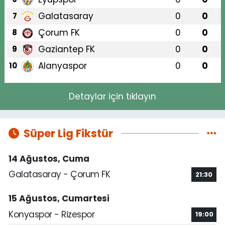
Galatasaray
0
0
7
Çorum FK
0
0
8
Gaziantep FK
0
0
9
Alanyaspor
0
0
10
Detaylar için tıklayın
Süper Lig Fikstür
14 Ağustos, Cuma
Galatasaray - Çorum FK
21:30
15 Ağustos, Cumartesi
Konyaspor - Rizespor
19:00