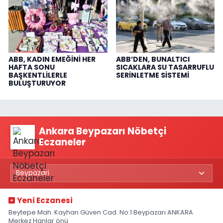
ABB, KADIN EMEĞİNİ HER
ABB’DEN, BUNALTICI
HAFTA SONU
SICAKLARA SU TASARRUFLU
BAŞKENTLİLERLE
SERİNLETME SİSTEMİ
BULUŞTURUYOR
Ankara Beypazarı Nöbetçi
Eczaneler
Yeni Eczanesi
Beytepe Mah. Kayhan Güven Cad. No:1 Beypazarı ANKARA
Merkez Hanlar önü