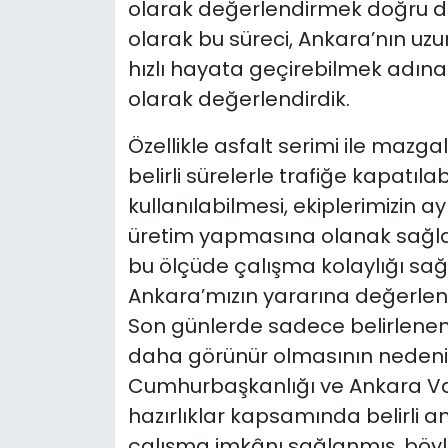
olarak değerlendirmek doğru değ
olarak bu süreci, Ankara’nın uz
hızlı hayata geçirebilmek adına 
olarak değerlendirdik.
Özellikle asfalt serimi ile mazga
belirli sürelerle trafiğe kapatıla
kullanılabilmesi, ekiplerimizin 
üretim yapmasına olanak sağla
bu ölçüde çalışma kolaylığı sa
Ankara’mızın yararına değerlend
Son günlerde sadece belirlenen
daha görünür olmasının nedeni
Cumhurbaşkanlığı ve Ankara Val
hazırlıklar kapsamında belirli an
çalışma imkânı sağlanmış, böyl