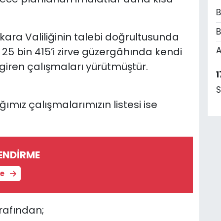
B
B
ara Valiliğinin talebi doğrultusunda
A
25 bin 415’i zirve güzergâhında kendi
giren çalışmaları yürütmüştür.
1
S
ğımız çalışmalarımızın listesi ise
LENDİRME
le
arafından;