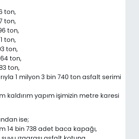
6 ton,
7 ton,
96 ton,
1 ton,
3 ton,
364 ton,
83 ton,
rıyla 1 milyon 3 bin 740 ton asfalt serimi
am kaldırım yapım işimizin metre karesi
ndan ise;
am 14 bin 738 adet baca kapağı,
uyu ızgarası asfalt kotuna