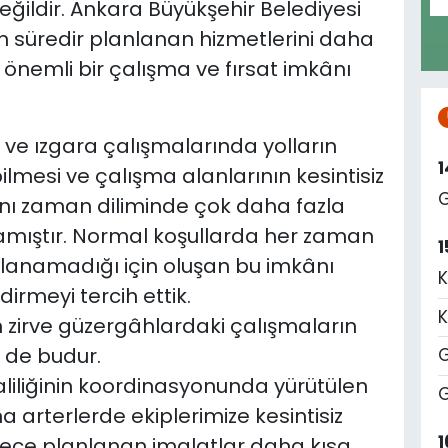
ildir. Ankara Büyükşehir Belediyesi
un süredir planlanan hizmetlerini daha
önemli bir çalışma ve fırsat imkânı
l ve ızgara çalışmalarında yolların
bilmesi ve çalışma alanlarının kesintisiz
G
aynı zaman diliminde çok daha fazla
mıştır. Normal koşullarda her zaman
1
ğlanamadığı için oluşan bu imkânı
K
irmeyi tercih ettik.
K
 zirve güzergâhlardaki çalışmaların
 de budur.
G
iliğinin koordinasyonunda yürütülen
G
a arterlerde ekiplerimize kesintisiz
1
ece planlanan imalatlar daha kısa