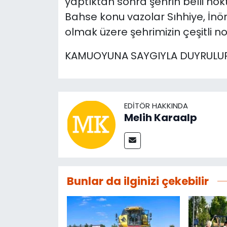
yaptıktan sonra şehrin belli no
Bahse konu vazolar Sıhhiye, İnö
olmak üzere şehrimizin çeşitli n
KAMUOYUNA SAYGIYLA DUYRULUR
EDITÖR HAKKINDA
Melih Karaalp
Bunlar da ilginizi çekebilir