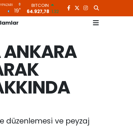
DOLAR
°
19
47,5971
0.05
EURO
lamlar
55,1336
0.18
STERLİN
64,2534
0.22
A ANKARA
GRAM ALTIN
6527.85
0.54
BİST100
ARAK
13.703
11
BITCOIN
64.927,78
1.32
AKKINDA
vre düzenlemesi ve peyzaj