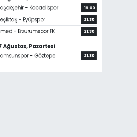
aşakşehir - Kocaelispor
19:00
eşiktaş - Eyüpspor
21:30
med - Erzurumspor FK
21:30
7 Ağustos, Pazartesi
amsunspor - Göztepe
21:30