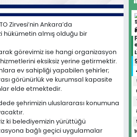
ATO Zirvesi’nin Ankara’da
zi hükümetin almış olduğu bir
arak görevimiz ise hangi organizasyon
izmetlerini eksiksiz yerine getirmektir.
lara ev sahipliği yapabilen şehirler;
arası görünürlük ve kurumsal kapasite
ar elde etmektedir.
dede şehrimizin uluslararası konumuna
acaktır.
iz ki belediyemizin yürüttüğü
izasyona bağlı geçici uygulamalar
1