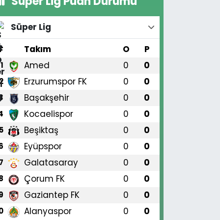
Süper Lig Puan Durumu
Süper Lig
#
Takım
O
P
Amed
0
0
1
Erzurumspor FK
0
0
2
Başakşehir
0
0
3
Kocaelispor
0
0
4
Beşiktaş
0
0
5
Eyüpspor
0
0
6
Galatasaray
0
0
7
Çorum FK
0
0
8
Gaziantep FK
0
0
9
Alanyaspor
0
0
0