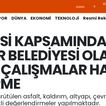
POR
DÜNYA
EKONOMİ
TEKNOLOJİ
Resmi Rek
ESİ KAPSAMIND
 BELEDİYESİ OL
Z ÇALIŞMALAR H
RME
ütülen asfalt, kaldırım, altyapı, çe
tli değerlendirmeler yapılmaktadır.