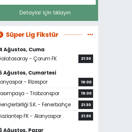
Detaylar için tıklayın
Süper Lig Fikstür
14 Ağustos, Cuma
alatasaray - Çorum FK
21:30
5 Ağustos, Cumartesi
onyaspor - Rizespor
19:00
asımpaşa - Trabzonspor
19:00
ençlerbirliği S.K. - Fenerbahçe
21:30
aziantep FK - Alanyaspor
21:30
6 Ağustos, Pazar