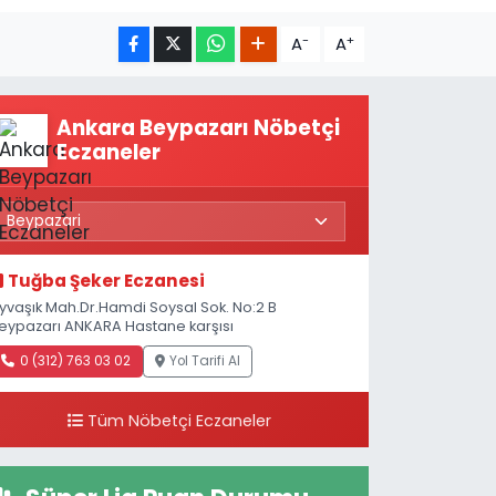
-
+
A
A
Ankara Beypazarı Nöbetçi
Eczaneler
Tuğba Şeker Eczanesi
yvaşık Mah.Dr.Hamdi Soysal Sok. No:2 B
eypazarı ANKARA Hastane karşısı
0 (312) 763 03 02
Yol Tarifi Al
Tüm Nöbetçi Eczaneler