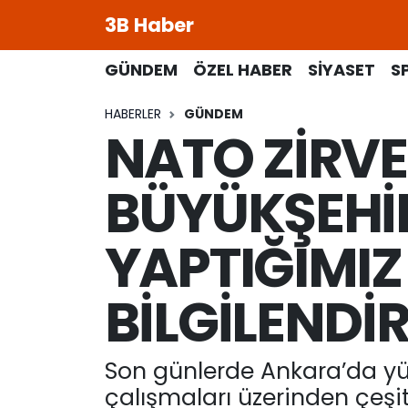
3B Haber
Beypazarı Hava Durumu
GÜNDEM
ÖZEL HABER
SİYASET
S
HABERLER
GÜNDEM
Beypazarı Trafik Yoğunluk Haritası
NATO ZİRV
Süper Lig Puan Durumu ve Fikstür
BÜYÜKŞEHİR
Tüm Manşetler
YAPTIĞIMI
Son Dakika Haberleri
BİLGİLENDİ
Haber Arşivi
Son günlerde Ankara’da yür
çalışmaları üzerinden çeşi