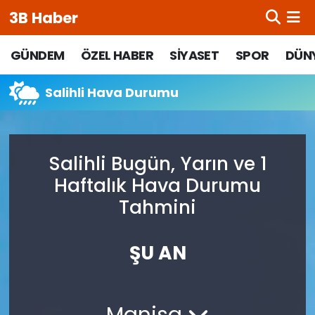
3B Haber
Beypazarı Hava Durumu
GÜNDEM
ÖZEL HABER
SİYASET
SPOR
DÜN
Beypazarı Trafik Yoğunluk Haritası
Salihli Hava Durumu
Süper Lig Puan Durumu ve Fikstür
Salihli Bugün, Yarın ve 1
Tüm Manşetler
Haftalık Hava Durumu
Son Dakika Haberleri
Tahmini
Haber Arşivi
ŞU AN
Manisa