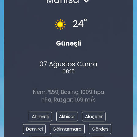
°
24
Güneşli
07 Ağustos Cuma
08:15
Nem: %59, Basınç: 1009 hpa
hPa, Rüzgar: 1.69 m/s
Ahmetli
Akhisar
Alaşehir
Demirci
Gölmarmara
Gördes