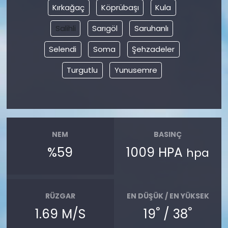
Kırkağaç
Köprübaşı
Kula
Salihli
Sarıgöl
Saruhanlı
Selendi
Soma
Şehzadeler
Turgutlu
Yunusemre
NEM
BASINÇ
%59
1009 HPA
hpa
RÜZGAR
EN DÜŞÜK / EN YÜKSEK
°
°
1.69 M/S
19
/ 38