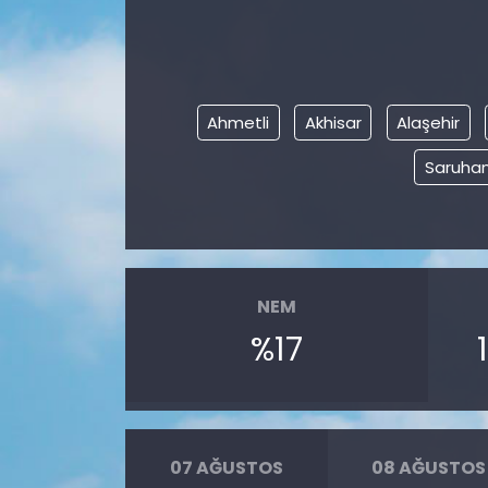
Ahmetli
Akhisar
Alaşehir
Saruhan
NEM
%17
07 AĞUSTOS
08 AĞUSTOS