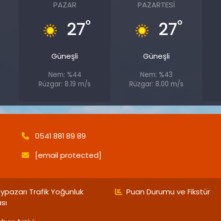
PAZAR
PAZARTESI
°
°
°
27
27
Güneşli
Güneşli
Nem: %44
Nem: %43
Rüzgar: 8.19 m/s
Rüzgar: 8.00 m/s
0541 881 89 89
[email protected]
ypazarı Trafik Yoğunluk
Puan Durumu ve Fikstür
ası