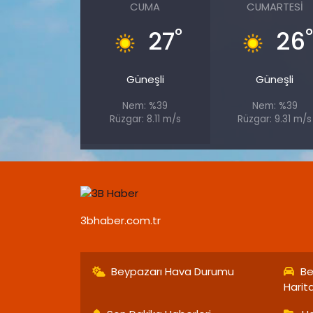
CUMA
CUMARTESI
°
27
26
Güneşli
Güneşli
Nem: %39
Nem: %39
Rüzgar: 8.11 m/s
Rüzgar: 9.31 m/s
3bhaber.com.tr
Beypazarı Hava Durumu
Be
Harit