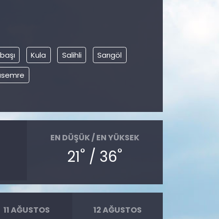
başı
Kula
Salihli
Sarıgöl
usemre
EN DÜŞÜK / EN YÜKSEK
°
°
21
/ 36
11 AĞUSTOS
12 AĞUSTOS