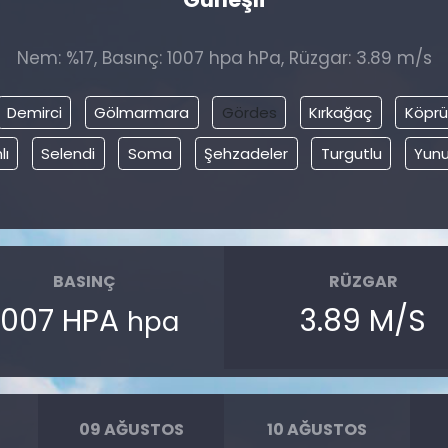
Nem: %17, Basınç: 1007 hpa hPa, Rüzgar: 3.89 m/s
Demirci
Gölmarmara
Gördes
Kırkağaç
Köprü
lı
Selendi
Soma
Şehzadeler
Turgutlu
Yun
BASINÇ
RÜZGAR
1007 HPA
3.89 M/S
hpa
09 AĞUSTOS
10 AĞUSTOS