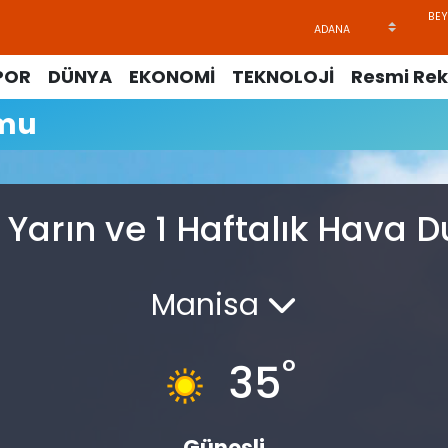
POR
DÜNYA
EKONOMİ
TEKNOLOJİ
Resmi Rek
umu
Yarın ve 1 Haftalık Hava
Manisa
°
35
Güneşli