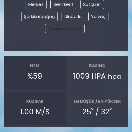
Merkez
Senirkent
Sütçüler
Şarkikaraağaç
Uluborlu
Yalvaç
Yenişarbademli
NEM
BASINÇ
%59
1009 HPA
hpa
RÜZGAR
EN DÜŞÜK / EN YÜKSEK
°
°
1.00 M/S
25
/ 32