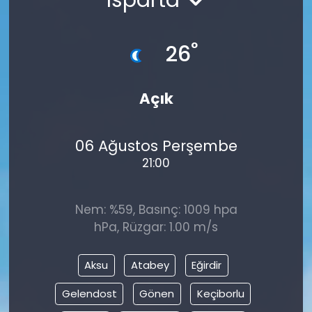
°
26
Açık
06 Ağustos Perşembe
21:00
Nem: %59, Basınç: 1009 hpa
hPa, Rüzgar: 1.00 m/s
Aksu
Atabey
Eğirdir
Gelendost
Gönen
Keçiborlu