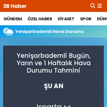
3B Haber
Beypazarı Hava Durumu
GÜNDEM
ÖZEL HABER
SİYASET
SPOR
DÜN
Beypazarı Trafik Yoğunluk Haritası
Yenişarbademli Hava Durumu
Süper Lig Puan Durumu ve Fikstür
Yenişarbademli Bugün,
Tüm Manşetler
Yarın ve 1 Haftalık Hava
Son Dakika Haberleri
Durumu Tahmini
Haber Arşivi
ŞU AN
Isparta